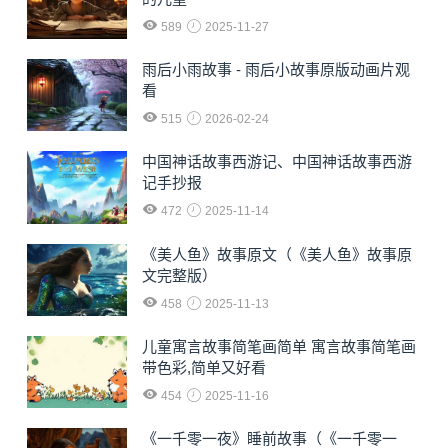
589
2025-11-27
雨后小雨故事 - 雨后小故事原版动画片观
看
515
2026-02-24
中国神话故事西游记、中国神话故事西游
记手抄报
472
2025-11-14
《美人鱼》故事原文（《美人鱼》故事原
文完整版）
458
2025-11-13
儿童寓言故事简笔画简单 寓言故事简笔画
带色彩,简单又好看
454
2025-11-16
《一千零一夜》睡前故事（《一千零一