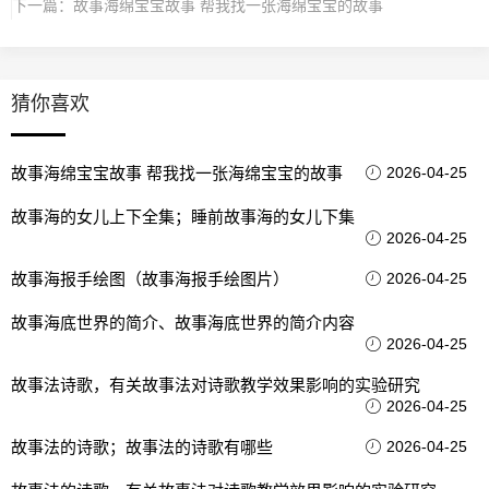
下一篇：
故事海绵宝宝故事 帮我找一张海绵宝宝的故事
猜你喜欢
故事海绵宝宝故事 帮我找一张海绵宝宝的故事
2026-04-25
故事海的女儿上下全集；睡前故事海的女儿下集
2026-04-25
故事海报手绘图（故事海报手绘图片）
2026-04-25
故事海底世界的简介、故事海底世界的简介内容
2026-04-25
故事法诗歌，有关故事法对诗歌教学效果影响的实验研究
2026-04-25
故事法的诗歌；故事法的诗歌有哪些
2026-04-25