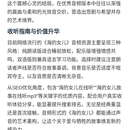
这个震撼心灵的结局，在优秀音频版本中往往以渐强
的晨曲与柔和的光效音交织，营造出悲剧与希望并存
的艺术境界。
收听指南与价值升华
目前网络流行的《海的女儿》音频资源主要呈现三种
风格：纯朗读版适合睡前放松，配乐版增强情感共
鸣，双语版则兼具语言学习功能。选择时建议注意朗
读者声线是否符合故事基调，背景音乐是否适度不喧
宾夺主，以及音质是否清晰无杂音。
从SEO优化角度，包含"海的女儿在线听""海的女儿故
事在线听mp3"等关键字的优质内容，配合用户真实收
听体验分享，能显著提升搜索排名。无论是经典重温
还是首次接触，音频形式的《海的女儿》都能通过声
音的艺术重构，让这个关于爱与牺牲的故事焕发新的
感染力。