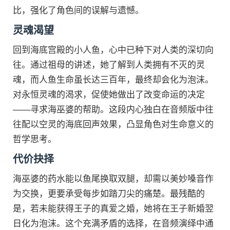
比，强化了角色间的误解与遗憾。
灵魂渴望
回到海底宫殿的小人鱼，心中已种下对人类的深切向
往。通过祖母的讲述，她了解到人类拥有不灭的灵
魂，而人鱼生命虽长达三百年，最终却会化为泡沫。
对永恒灵魂的渴求，促使她做出了改变命运的决定
——寻求海巫婆的帮助。这段内心独白在音频版中往
往配以空灵的海底回声效果，凸显角色对生命意义的
哲学思考。
代价抉择
海巫婆的药水能以鱼尾换取双腿，却需以美妙嗓音作
为交换，更要承受每步如踏刀尖的痛楚。最残酷的
是，若未能获得王子的真爱之婚，她将在王子新婚翌
日化为泡沫。这个充满矛盾的选择，在音频演绎中通