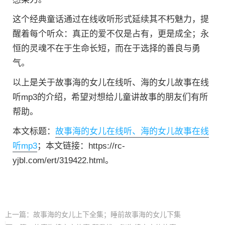
这个经典童话通过在线收听形式延续其不朽魅力，提
醒着每个听众：真正的爱不仅是占有，更是成全；永
恒的灵魂不在于生命长短，而在于选择的善良与勇
气。
以上是关于故事海的女儿在线听、海的女儿故事在线
听mp3的介绍，希望对想给儿童讲故事的朋友们有所
帮助。
本文标题：
故事海的女儿在线听、海的女儿故事在线
听mp3
；本文链接：https://rc-
yjbl.com/ert/319422.html。
上一篇：
故事海的女儿上下全集；睡前故事海的女儿下集