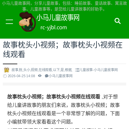
小马儿童故事网，分享儿童故事，包括：睡前故事、童话故事、寓言故
事、儿童故事等，是您给儿童讲故事的好助手。
当前位置：
小马儿童故事网首页
>
儿童故事
故事枕头小视频；故事枕头小视频在
线观看
故事,枕,头小,视频,在线观看,以下,是,根据,
儿童故事-小马儿童故事网
2026-04-25 14:08
小马儿童故事网
故事枕头小视频；故事枕头小视频在线观看
,对于想
给儿童讲故事的朋友们来说，故事枕头小视频；故事
枕头小视频在线观看是一个非常想了解的问题，下面
小编就带领大家看看这个问题。