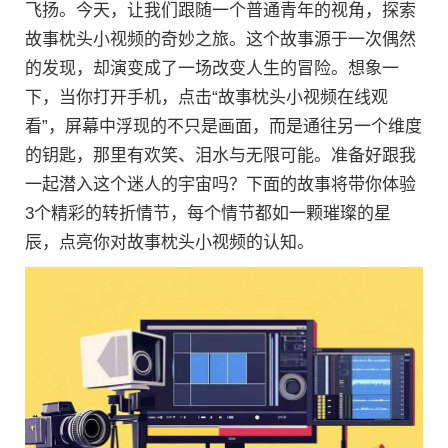
飞扬。今天，让我们跟随一个普通青年的视角，探索
故事枕头小视频的奇妙之旅。这个故事源于一次偶然
的发现，却演变成了一场改变人生的冒险。想象一
下，当你打开手机，点击“故事枕头小视频在线观
看”，屏幕中浮现的不只是画面，而是通往另一个维度
的钥匙，那里有欢笑、泪水与无限可能。准备好跟我
一起潜入这个迷人的宇宙吗？下面的故事将带你体验
3个精彩的转折情节，每个情节都如一颗璀璨的星
辰，点亮你对故事枕头小视频的认知。