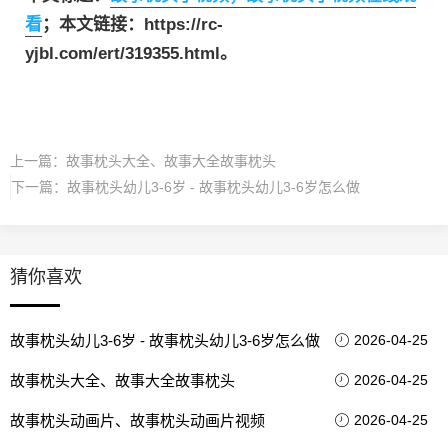
看
；本文链接：https://rc-
yjbl.com/ert/319355.html。
上一篇：
故事枕头大全、故事大全故事枕头
下一篇：
故事枕头幼儿3-6岁 - 故事枕头幼儿3-6岁怎么做
猜你喜欢
故事枕头幼儿3-6岁 - 故事枕头幼儿3-6岁怎么做
2026-04-25
故事枕头大全、故事大全故事枕头
2026-04-25
故事枕头动画片、故事枕头动画片视频
2026-04-25