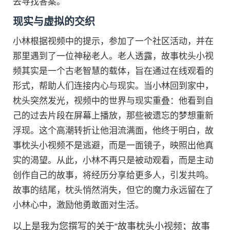
去寻找答案。
现实与虚拟的交织
小林根据视频中的提示，参加了一个社区活动，并在
那里遇到了一位神秘老人。老人透露，故事枕头小视
频其实是一个古老智慧的载体，旨在通过在线观看的
形式，帮助人们连接内心与现实。当小林回到家中，
枕头突然发光，视频中的世界与现实重叠：他看到自
己的过去片段在屏幕上播放，那些被遗忘的梦想重新
浮现。这个高潮转折让他泪流满面，他终于明白，故
事枕头小视频不是逃避，而是一面镜子，映照出他真
实的渴望。从此，小林不再只是被动观看，而是主动
创作自己的故事，将经历分享给更多人，引发共鸣。
故事的结尾，枕头悄然消失，但它的魔力永远留在了
小林心中，激励他勇敢面对生活。
以上是我为您撰写的关于“故事枕头小视频；故事