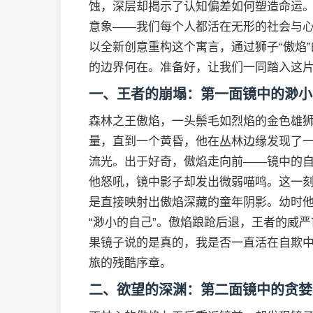
蚀，深层却揭示了认知偏差如何塑造命运。
意象——我们每个人都活在无形的社会与心
以全新创意重构这个寓言，通过狮子“傲焰
的边界何在。准备好，让我们一同踏入这
一、王者的崩塌：第一面镜中的渺小
森林之王傲焰，一头鬃毛如烈焰的金色雄
量，直到一个黄昏，他在丛林边缘发现了
流光。出于好奇，傲焰走向前——镜中的
他怒吼，镜中影子却发出微弱喵鸣。这一
是直接映射出傲焰深藏的童年阴影。幼时
“渺小的自己”。傲焰踉跄后退，王者的威
果镜子说的是真的，我是否一直活在自欺中
旅的残酷序章。
二、欲望的深渊：第二面镜中的贪婪