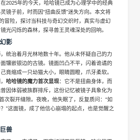
在2025年的今天，哈哈镜已成为心理学中的经典
灵镜子前，时而因“扭曲反馈”迷失方向。本文将
”的冒险，探讨当科技与奇幻交织时，真实与虚幻
片镜光闪烁的森林，探寻兽王灵魂深处的回响。
幻影
狮，统治着月光林地数十年。他从未怀疑自己的力
一面镶嵌银边的古镜。镜面凹凸不平，闪着诡谲的
自己竟缩成一只幼猫大小，眼睛圆瞪，爪牙柔软。
刻，
哈哈镜的魔力首次显现
：它不是扭曲身体，而
他曾因体弱被族群排斥，这份记忆被镜子具象化为
严首次裂开缝隙。夜晚，他失眠了，反复质问：“如
？”这面镜，成了他信心崩塌的起点，也是觉醒之
巨兽