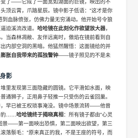
子变了——它成了一面宽如湖面的巨镜，映出的不
头顶云霄，爪踏星辰。镜中影子低语：“这才是你
感到血脉偾张，仿佛力量无穷涌动。他开始号令狼
至逼迫溪流改道。
哈哈镜在此刻化作欲望放大器
，
心。当森林凋敝、友伴远离时，傲焰在镜前看到自
露出内部空洞的黑暗。他猛然醒悟：这面镜给的并
是
膨胀自我带来的孤独警钟
——镜子照见的不是未
身影
片堆里发现第三面隐藏的圆镜。它平滑如水面，映
头普通狮子，正用鼻子轻推一只受伤的云雀回巢。
举，早已被王权琐事淹没。镜中场景流转——他曾
幼豹……
哈哈镜终于揭晓真相
：所有镜子都由“心灵
图景——第一面映出恐惧，第二面映出欲望，第三
滚落鬃毛：“原来真正的我，不是王座的符号，而