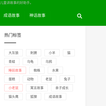
儿童讲故事的好助手。
成语故事
神话故事
热门标签
大灰狼
刺猬
小羊
猫
青蛙
乌龟
乌鸦
睡前故事
蜘蛛
水果
蛋糕
动物
老鼠
兔子
小老鼠
寓言故事
亲子成长
猫头鹰
狐狸
成语故事