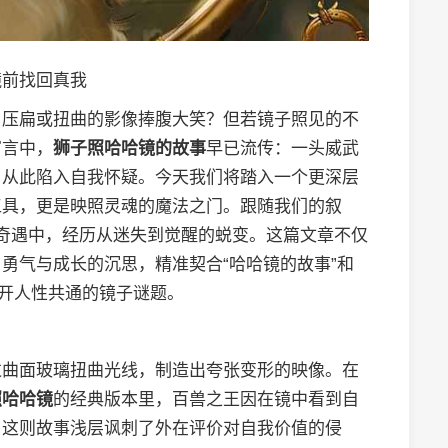
镜前找回真我
、压扁或扭曲的影像捧腹大笑？但若镜子照见的不
寓言中，
狮子照哈哈镜的故事
早已流传：一头威武
，从此陷入自我怀疑。今天我们将踏入一个更深层
工具，更是映照灵魂的魔法之门。跟随我们的叙
奇遇中，经历从迷失到觉醒的蜕变。这篇文章不仅
勇气与成长的沉思，精准契合“哈哈镜的故事”和
揭开人性共通的镜子谜题。
过曲面玻璃扭曲光线，制造出夸张变形的映像。在
照哈哈镜
的经典版本里，百兽之王因在镜中看到自
。这则故事浅层讽刺了外在评价对自我价值的侵