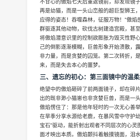
不甘心的傲焰七天后重返镜前，却发现镜
再是幼猫，而是一头山峦般的超巨型狮王，
应得的姿态！吞噬森林，征服万物！”傲焰
群驱逐其他动物，砍伐古树建造宫殿，甚
将傲焰潜意识里的控制欲膨胀为毁灭性野
己的倒影逐渐模糊，巨兽形象开始溃散，
非力量，而是贪婪的囚笼。第二次转折，
来，而是失去本心的噩梦。
三、遗忘的初心：第三面镜中的温柔
绝望中的傲焰砸碎了前两面镜子，却在碎
出的既非渺小猫崽也非贪婪巨兽，而是一
傲焰愣住了：那是他年轻时的一次无心善
在旱季分享水源给老鹿，在暴风雪中守护
宝石”驱动，能折射出观者不同层次的心灵
面才映出本质。傲焰颤抖着触摸镜面，泪水