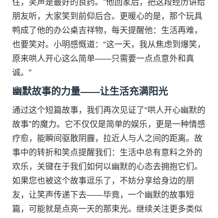
住，笑声是最好的良药。”他回家后，把这段经历讲给
朋友听，大家笑到前仰后合。更暖心的是，那个玩具
鸭成了他的办公桌吉祥物，每天提醒他：生活再难，
也要笑对。小明感慨道：“这一天，我从焦虑到爆笑，
原来哄人开心这么简单——只需要一点点意外和真
诚。”
幽默故事的力量——让生活充满阳光
通过这个短篇故事，我们再次见证了“哄人开心幽默的
故事”的魔力。它不仅仅是简单的娱乐，更是一种情感
疗愈，能瞬间驱散阴霾，拉近人与人之间的距离。故
事中的转折和笑点提醒我们：生活中总有意料之外的
欢乐，关键在于我们如何以幽默的心态去拥抱它们。
如果您也被这个故事逗乐了，不妨分享给身边的朋
友，让笑声传递下去——毕竟，一个幽默的故事短
篇，可能就是点亮一天的那束光。继续关注更多类似