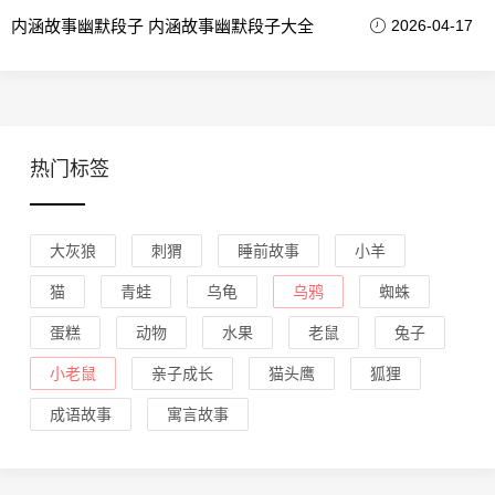
内涵故事幽默段子 内涵故事幽默段子大全
2026-04-17
热门标签
大灰狼
刺猬
睡前故事
小羊
猫
青蛙
乌龟
乌鸦
蜘蛛
蛋糕
动物
水果
老鼠
兔子
小老鼠
亲子成长
猫头鹰
狐狸
成语故事
寓言故事