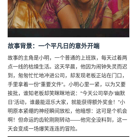
故事背景：一个平凡日的意外开端
故事的主角是小明，一个普通的上班族，每天过着两
点一线的枯燥生活。这天早晨，他因为闹钟失灵而迟
到，匆匆忙忙地冲进公司，却发现老板正站在门口，
手里拿着一份“重要文件”。小明心里一紧，以为又要
挨批，谁知老板却笑眯眯地说：“今天公司举办‘幽默
日’活动，谁最能逗乐大家，就能获得额外奖金！”小
明原本紧绷的神经瞬间放松，他暗想：这可是个机会
啊！但命运的齿轮刚刚转动——他完全没料到，这一
天会变成一场爆笑连连的冒险。