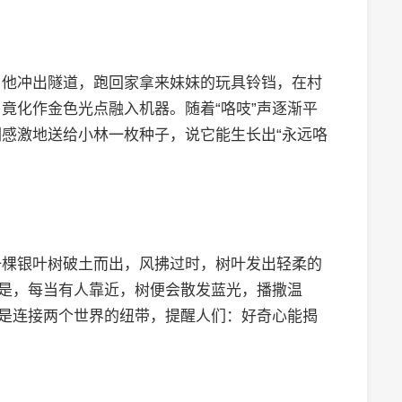
。他冲出隧道，跑回家拿来妹妹的玩具铃铛，在村
竟化作金色光点融入机器。随着“咯吱”声逐渐平
感激地送给小林一枚种子，说它能生长出“永远咯
一棵银叶树破土而出，风拂过时，树叶发出轻柔的
的是，每当有人靠近，树便会散发蓝光，播撒温
更是连接两个世界的纽带，提醒人们：好奇心能揭