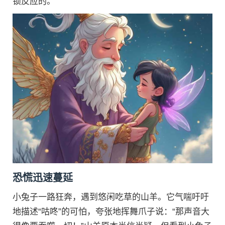
锁反应的。
恐慌迅速蔓延
小兔子一路狂奔，遇到悠闲吃草的山羊。它气喘吁吁
地描述“咕咚”的可怕，夸张地挥舞爪子说：“那声音大