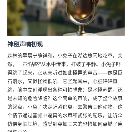
神秘声响初现
森林的早晨宁静祥和，小兔子在湖边悠闲地吃草。突
然，一声“咕咚”从水中传来，打破了平静。小兔子吓
得跳了起来，它从未听过如此怪异的声音——像是巨
石落水，又似怪物低吼。它竖起耳朵，心脏砰砰直
跳，脑中立刻浮现出各种可怕想象：是水怪苏醒，还
是未知的危险降临？这个简单的声响，成了整个故事
的起点，小兔子决定赶紧逃离，去警告其他动物。这
个情节通过音频中逼真的水声和紧张的配乐，让听众
仿佛身临其境，感受到突如其来的恐惧如何点燃了连