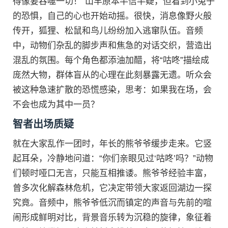
得像要吞噬一切！”山羊原本半信半疑，但看到小兔子
的恐惧，自己的心也开始动摇。很快，消息像野火般
传开，狐狸、松鼠和鸟儿纷纷加入逃窜队伍。音频
中，动物们杂乱的脚步声和焦急的对话交织，营造出
混乱的氛围。每个角色都添油加醋，将“咕咚”描绘成
庞然大物，群体盲从的心理在此刻暴露无遗。听众会
被这种急速扩散的恐慌感染，思考：如果我在场，会
不会也成为其中一员？
智者出场质疑
就在大家乱作一团时，年长的熊爷爷缓步走来。它竖
起耳朵，冷静地问道：“你们亲眼见过‘咕咚’吗？”动物
们顿时哑口无言，只能互相推诿。熊爷爷经验丰富，
曾多次化解森林危机，它决定带领大家返回湖边一探
究竟。音频中，熊爷爷低沉而镇定的声音与先前的喧
闹形成鲜明对比，背景音乐转为沉稳的旋律，象征着