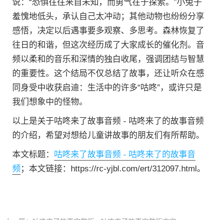
说：“恐惧往往来自未知，而勇气在于探索。”小兔子
羞愧地低头，承认自己太冲动；其他动物也纷纷分享
感悟，决定以后遇事要多观察、多思考。森林恢复了
往日的和谐，但这次经历成了大家成长的催化剂。音
频以柔和的音乐和深情的独白收尾，强调团结与智慧
的重要性。这个结局不仅总结了故事，还让听众在感
同身受中收获启迪：生活中的许多“咕咚”，或许只是
我们想象中的怪物。
以上是关于咕咚来了故事音频 - 咕咚来了的故事音频
的介绍，希望对想给儿童讲故事的朋友们有所帮助。
本文标题：
咕咚来了故事音频 - 咕咚来了的故事音
频
；本文链接：https://rc-yjbl.com/ert/312097.html。