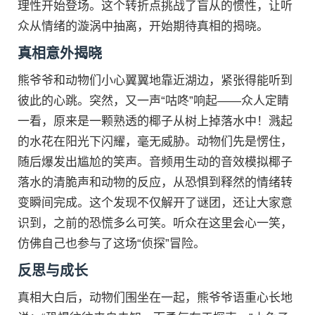
理性开始登场。这个转折点挑战了盲从的惯性，让听
众从情绪的漩涡中抽离，开始期待真相的揭晓。
真相意外揭晓
熊爷爷和动物们小心翼翼地靠近湖边，紧张得能听到
彼此的心跳。突然，又一声“咕咚”响起——众人定睛
一看，原来是一颗熟透的椰子从树上掉落水中！溅起
的水花在阳光下闪耀，毫无威胁。动物们先是愣住，
随后爆发出尴尬的笑声。音频用生动的音效模拟椰子
落水的清脆声和动物的反应，从恐惧到释然的情绪转
变瞬间完成。这个发现不仅解开了谜团，还让大家意
识到，之前的恐慌多么可笑。听众在这里会心一笑，
仿佛自己也参与了这场“侦探”冒险。
反思与成长
真相大白后，动物们围坐在一起，熊爷爷语重心长地