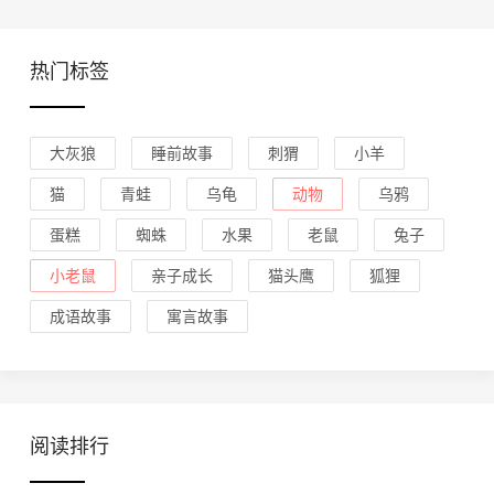
热门标签
大灰狼
睡前故事
刺猬
小羊
猫
青蛙
乌龟
动物
乌鸦
蛋糕
蜘蛛
水果
老鼠
兔子
小老鼠
亲子成长
猫头鹰
狐狸
成语故事
寓言故事
阅读排行