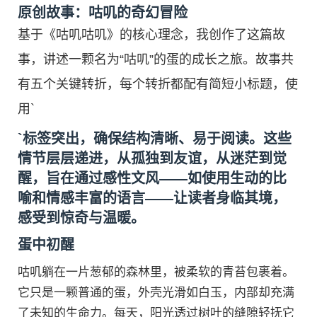
原创故事：咕叽的奇幻冒险
基于《咕叽咕叽》的核心理念，我创作了这篇故
事，讲述一颗名为“咕叽”的蛋的成长之旅。故事共
有五个关键转折，每个转折都配有简短小标题，使
用`
`标签突出，确保结构清晰、易于阅读。这些
情节层层递进，从孤独到友谊，从迷茫到觉
醒，旨在通过感性文风——如使用生动的比
喻和情感丰富的语言——让读者身临其境，
感受到惊奇与温暖。
蛋中初醒
咕叽躺在一片葱郁的森林里，被柔软的青苔包裹着。
它只是一颗普通的蛋，外壳光滑如白玉，内部却充满
了未知的生命力。每天，阳光透过树叶的缝隙轻抚它