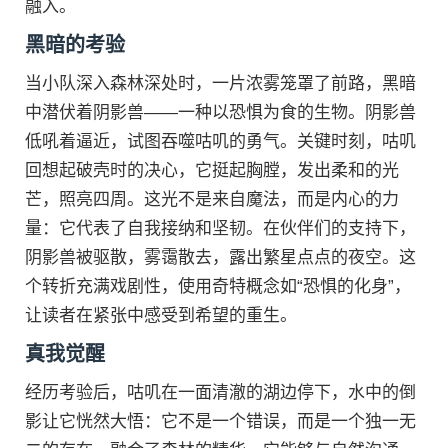
融入。
黑暗的考验
当小队深入森林深处时，一片浓雾笼罩了前路，黑暗
中潜伏着阴影兽——一种以恐惧为食的生物。阴影兽
低吼着逼近，试图吞噬咕叽的勇气。关键时刻，咕叽
回想起破壳时的决心，它挺起胸膛，发出柔和的光
芒，照亮四周。这光不是来自魔法，而是内心的力
量：它代表了自我接纳和坚韧。在伙伴们的支持下，
阴影兽被驱散，雾霭散去，露出繁星点点的夜空。这
个转折充满戏剧性，使用奇特概念如“恐惧的化身”，
让读者在紧张中感受到希望的重生。
真我觉醒
经历考验后，咕叽在一面清澈的湖边停下，水中的倒
影让它恍然大悟：它不是一个错误，而是一个独一无