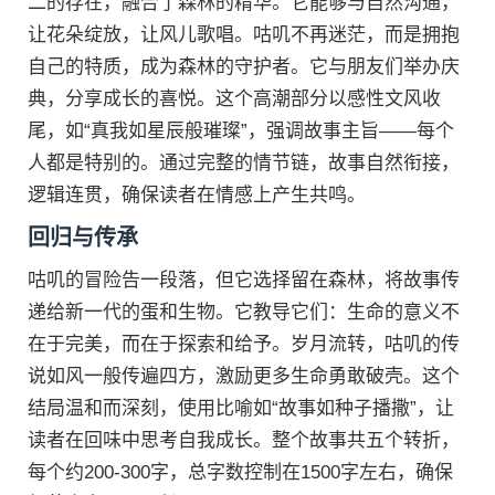
二的存在，融合了森林的精华。它能够与自然沟通，
让花朵绽放，让风儿歌唱。咕叽不再迷茫，而是拥抱
自己的特质，成为森林的守护者。它与朋友们举办庆
典，分享成长的喜悦。这个高潮部分以感性文风收
尾，如“真我如星辰般璀璨”，强调故事主旨——每个
人都是特别的。通过完整的情节链，故事自然衔接，
逻辑连贯，确保读者在情感上产生共鸣。
回归与传承
咕叽的冒险告一段落，但它选择留在森林，将故事传
递给新一代的蛋和生物。它教导它们：生命的意义不
在于完美，而在于探索和给予。岁月流转，咕叽的传
说如风一般传遍四方，激励更多生命勇敢破壳。这个
结局温和而深刻，使用比喻如“故事如种子播撒”，让
读者在回味中思考自我成长。整个故事共五个转折，
每个约200-300字，总字数控制在1500字左右，确保