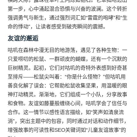
横跨天际，露珠在草叶上闪烁如钻石。它笨拙地迈出
第一步，心中涌起混合恐惧与兴奋的波澜。这个转折
强调勇气与新生，通过强烈词汇如“雷霆的咆哮”和“生
命的悸动”，让读者感受到破壳瞬间的震撼。
友谊的邂逅
咕叽在森林中漫无目的地游荡，遇见了各种生物：一
只爱唠叨的松鼠、一群顽皮的蝴蝶，还有一个沉默的
巨树精灵。起初，它们对咕叽的奇特外表感到好奇甚
至排斥——松鼠尖叫着：“你是什么怪物？”但咕叽用
善良化解了误会：它帮助松鼠收集坚果，用温暖的眼
神打动精灵。渐渐地，它们组成一个小队，分享故事
和食物。友谊如藤蔓般缠绕心间，咕叽学会了信任与
合作。这一情节以感性语言描绘，如“笑声如清泉流
淌”，突出主题中的包容，同时通过对话和动作细节，
增强故事的可读性和SEO关键词如“儿童友谊故事”的