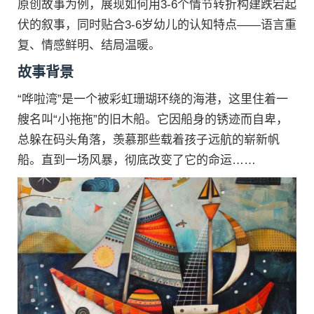
原创故事为例，展现如何用3-6个情节转折构建跌宕起
伏的叙事，同时贴合3-6岁幼儿的认知特点——语言重
复、情感鲜明、结局温暖。
故事背景
“哗啦湾”是一个被彩虹珊瑚环绕的海港，这里住着一
艘名叫“小拖拖”的旧木船。它因船身的锈迹而自卑，
总躲在码头角落，羡慕那些载着孩子远航的崭新帆
船。直到一场风暴，彻底改变了它的命运……