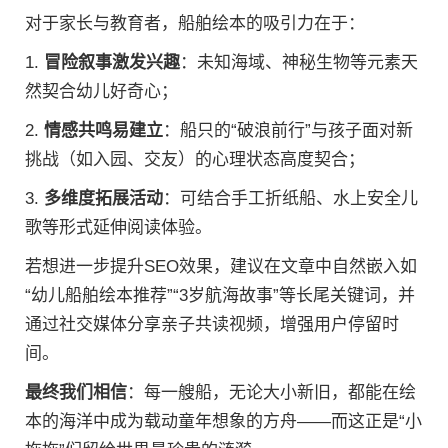
对于家长与教育者，船舶绘本的吸引力在于：
1.
冒险叙事激发兴趣
：未知海域、神秘生物等元素天
然契合幼儿好奇心；
2.
情感共鸣易建立
：船只的“破浪前行”与孩子面对新
挑战（如入园、交友）的心理状态高度契合；
3.
多维度拓展活动
：可结合手工折纸船、水上安全儿
歌等形式延伸阅读体验。
若想进一步提升SEO效果，建议在文章中自然嵌入如
“幼儿船舶绘本推荐”“3岁航海故事”等长尾关键词，并
通过社交媒体分享亲子共读视频，增强用户停留时
间。
最终我们相信
：每一艘船，无论大小新旧，都能在绘
本的海洋中成为载动童年想象的方舟——而这正是“小