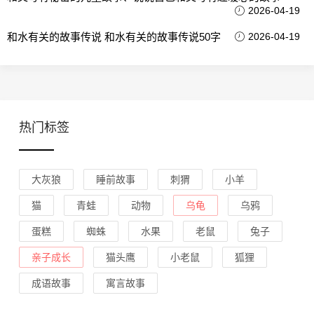
2026-04-19
和水有关的故事传说 和水有关的故事传说50字
2026-04-19
热门标签
大灰狼
睡前故事
刺猬
小羊
猫
青蛙
动物
乌龟
乌鸦
蛋糕
蜘蛛
水果
老鼠
兔子
亲子成长
猫头鹰
小老鼠
狐狸
成语故事
寓言故事