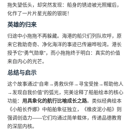
拖失望低头，却突然发现：船身的锈迹被光照耀后，
化作了一片片星光般的银斑！
英雄的归来
归途中小拖拖不再躲藏。海港的船只们列队欢呼，原
来它救助奇奇、净化海洋的事迹已传遍哗啦湾。港长
授予它“勇气勋章”，而小拖拖终于明白：真实的价值
来自内心的光芒。
总结与启示
这个故事通过“自卑→勇救伙伴→寻宝受挫→帮助他人
→发现自我价值”的弧光，完美诠释了船舶绘本的核心
功能：
用具象化的航行比喻成长之路
。类似经典绘本
《小船长乔娜》中船舶象征独立，《橡皮泥小船》则
强调创造力——它们均通过简单载体，传递品德教育
的深层内核。