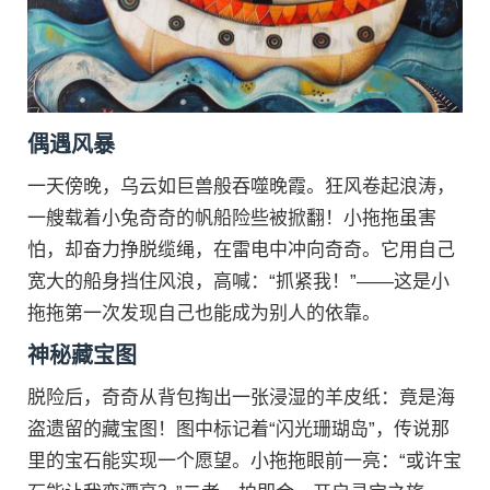
偶遇风暴
一天傍晚，乌云如巨兽般吞噬晚霞。狂风卷起浪涛，
一艘载着小兔奇奇的帆船险些被掀翻！小拖拖虽害
怕，却奋力挣脱缆绳，在雷电中冲向奇奇。它用自己
宽大的船身挡住风浪，高喊：“抓紧我！”——这是小
拖拖第一次发现自己也能成为别人的依靠。
神秘藏宝图
脱险后，奇奇从背包掏出一张浸湿的羊皮纸：竟是海
盗遗留的藏宝图！图中标记着“闪光珊瑚岛”，传说那
里的宝石能实现一个愿望。小拖拖眼前一亮：“或许宝