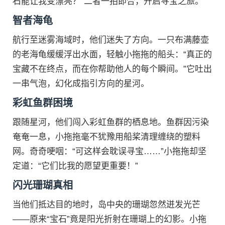
石能让我变漂亮？”二者一拍即合，开启寻宝之旅。
智者海龟
航行至迷雾海域时，他们迷失了方向。一只布满藤壶
的老海龟缓缓浮出水面，轻触小拖拖的船头：“真正的
宝藏不在终点，而在你帮助他人的每个瞬间。”它吐出
一串气泡，幻化成指引方向的星河。
彩虹鱼群困境
跟随星河，他们闯入彩虹鱼群的栖息地。鱼群因污染
奄奄一息，小拖拖毫不犹豫用船桨清理缠绕的塑料
网。奇奇哽咽：“可这样会耽误寻宝……”小拖拖却坚
定道：“它们比我的愿望更重要！”
闪光珊瑚真相
当他们抵达目的地时，岛中央的珊瑚忽然迸发光芒
——原来“宝石”竟是阳光折射在珊瑚上的幻影。小拖