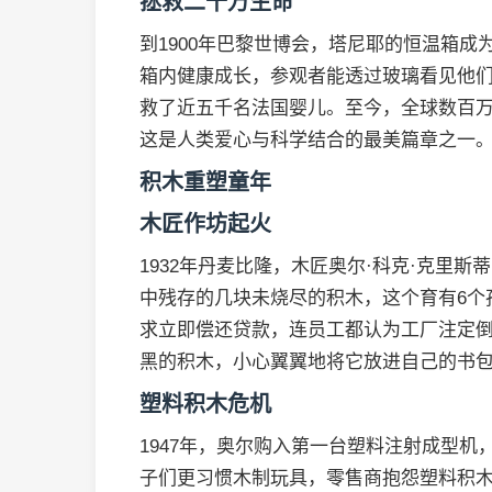
拯救二十万生命
到1900年巴黎世博会，塔尼耶的恒温箱成
箱内健康成长，参观者能透过玻璃看见他
救了近五千名法国婴儿。至今，全球数百
这是人类爱心与科学结合的最美篇章之一
积木重塑童年
木匠作坊起火
1932年丹麦比隆，木匠奥尔·科克·克里
中残存的几块未烧尽的积木，这个育有6个
求立即偿还贷款，连员工都认为工厂注定倒
黑的积木，小心翼翼地将它放进自己的书
塑料积木危机
1947年，奥尔购入第一台塑料注射成型机
子们更习惯木制玩具，零售商抱怨塑料积