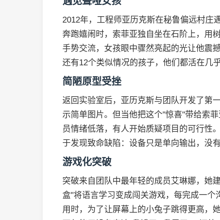
遇见聋哑女孩
2012年，工程师亚历克斯在秘鲁偏远村庄
奔跑嬉闹时，索菲亚独自坐在石阶上，用
手势交流，女孩眼中骤然亮起的光让他震
还有12个类似情况的孩子，他们都活在几
简陋原型受挫
返回实验室后，亚历克斯与团队开发了第
示简单图片。但当他把这个"惊喜"带给索
员情绪低落，有人开始质疑项目的可行性
于发现致命缺陷：设备只是单向输出，没
游戏化突破
突破来自团队中最年轻的成员艾琳娜，她建
盒"将语言学习变成闯关游戏，每完成一个
用时，为了让屏幕上的小兔子跳得更高，她