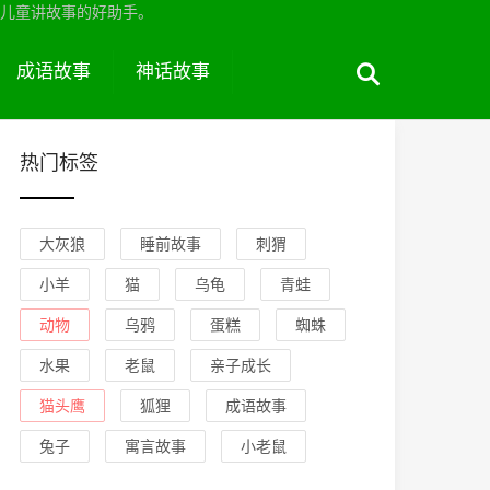
儿童讲故事的好助手。
成语故事
神话故事
热门标签
大灰狼
睡前故事
刺猬
小羊
猫
乌龟
青蛙
动物
乌鸦
蛋糕
蜘蛛
水果
老鼠
亲子成长
猫头鹰
狐狸
成语故事
兔子
寓言故事
小老鼠