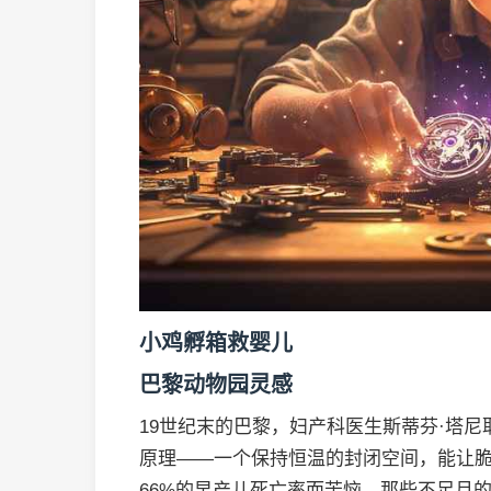
小鸡孵箱救婴儿
巴黎动物园灵感
19世纪末的巴黎，妇产科医生斯蒂芬·塔
原理——一个保持恒温的封闭空间，能让
66%的早产儿死亡率而苦恼，那些不足月