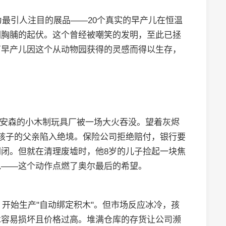
为最引人注目的展品——20个真实的早产儿在恒温
们胸脯的起伏。这个曾经被嘲笑的发明，至此已拯
万早产儿因这个从动物园获得的灵感而得以生存，
。
斯蒂安森的小木制玩具厂被一场大火吞没。望着灰烬
孩子的父亲陷入绝境。保险公司拒绝赔付，银行要
闭。但就在清理废墟时，他8岁的儿子捡起一块焦
包——这个动作点燃了奥尔最后的希望。
，开始生产"自动绑定积木"。但市场反应冰冷，孩
木容易损坏且价格过高。堆满仓库的存货让公司濒