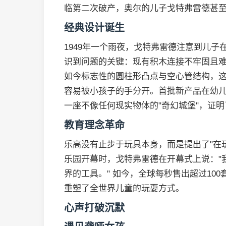
临第二次破产，奥尔的儿子戈特弗雷德甚
经典设计诞生
1949年一个雨夜，戈特弗雷德注意到儿
识到问题的关键：现有积木连接不牢固且难
如今标志性的圆柱形凸点与空心管结构，
容易被小孩子的手分开。首批新产品在幼
一座不像任何现实物体的"奇幻城堡"，证
教育理念革命
乐高没有止步于玩具本身，而是提出了"在玩
乐园开幕时，戈特弗雷德在开幕式上说："
界的工具。" 如今，全球每秒售出超过10
重塑了全世界儿童的玩耍方式。
心声打破沉默