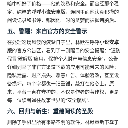
暗中标好了价格——他的隐私和安全。而曾经那个稳
定、纯粹的
呼呼小说安卓版
，连同里面他认真积攒的
阅读记录和书评，都因他一时的贪婪而被抛诸脑后。
五、警醒：来自官方的安全警示
在处理这场风波的疲惫日子里，林默在
呼呼小说安卓
版
的官方公告区，看到了一则醒目的安全提醒：“谨防
假冒‘破解版’应用，保护个人财产与信息安全”。公告
详细列举了非官方渠道下载的应用可能带来的风险：
隐私泄露、财产损失、恶意广告、体验篡改，甚至设
备损坏。每个字都像一记重锤，敲打在他心上。原
来，平台一直在守护的，不仅是作者的著作权，更是
每一位读者通往故事世界的“安全航线”。
六、回归与新生：重建阅读的圣殿
删除了手机里所有来路不明的软件，林默重新下载了