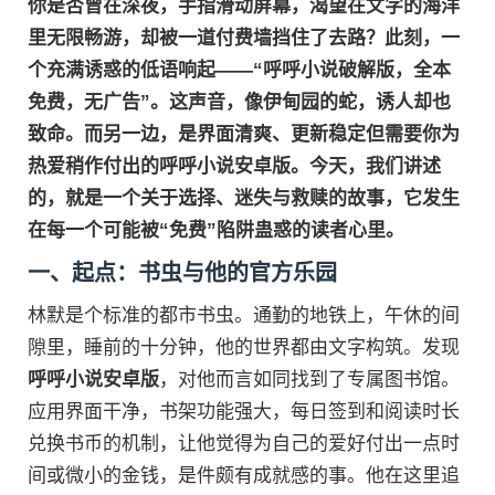
你是否曾在深夜，手指滑动屏幕，渴望在文字的海洋
里无限畅游，却被一道付费墙挡住了去路？此刻，一
个充满诱惑的低语响起——“呼呼小说破解版，全本
免费，无广告”。这声音，像伊甸园的蛇，诱人却也
致命。而另一边，是界面清爽、更新稳定但需要你为
热爱稍作付出的
呼呼小说安卓版
。今天，我们讲述
的，就是一个关于选择、迷失与救赎的故事，它发生
在每一个可能被“免费”陷阱蛊惑的读者心里。
一、起点：书虫与他的官方乐园
林默是个标准的都市书虫。通勤的地铁上，午休的间
隙里，睡前的十分钟，他的世界都由文字构筑。发现
呼呼小说安卓版
，对他而言如同找到了专属图书馆。
应用界面干净，书架功能强大，每日签到和阅读时长
兑换书币的机制，让他觉得为自己的爱好付出一点时
间或微小的金钱，是件颇有成就感的事。他在这里追