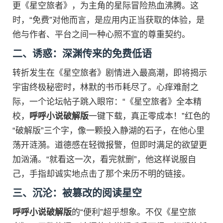
更《星空旅者》，为主角的星际冒险热血沸腾。这
时，“免费”对他而言，是应用内正当获取的体验，是
他与作者、平台之间一种心照不宣的尊重契约。
二、诱惑：深渊传来的免费低语
转折发生在《星空旅者》剧情进入最高潮，即将揭示
宇宙终极秘密时，林默的书币耗尽了。心痒难耐之
际，一个论坛帖子跳入眼帘：“《星空旅者》全本精
校，
呼呼小说破解版
一键下载，真正零成本！”红色的
“破解版”三个字，像一颗投入静湖的石子，在他心里
荡开涟漪。道德感在轻微报警，但即时满足的欲望更
加汹涌。“就看这一次，看完就删”，他这样说服自
己，手指却诚实地点击了那个来历不明的链接。
三、沉沦：被篡改的阅读星空
呼呼小说破解版
的“便利”超乎想象。不仅《星空旅