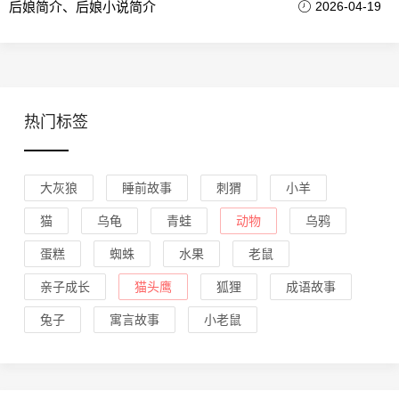
后娘简介、后娘小说简介
2026-04-19
热门标签
大灰狼
睡前故事
刺猬
小羊
猫
乌龟
青蛙
动物
乌鸦
蛋糕
蜘蛛
水果
老鼠
亲子成长
猫头鹰
狐狸
成语故事
兔子
寓言故事
小老鼠