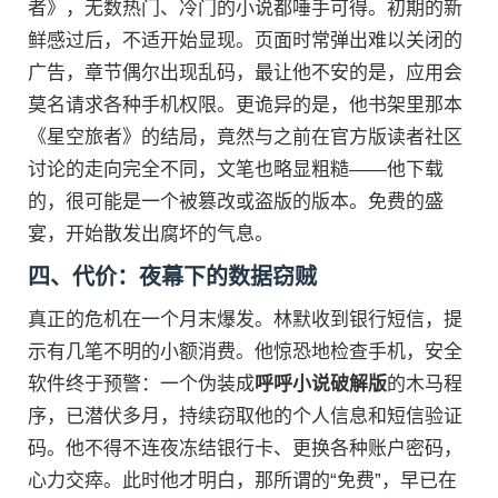
者》，无数热门、冷门的小说都唾手可得。初期的新
鲜感过后，不适开始显现。页面时常弹出难以关闭的
广告，章节偶尔出现乱码，最让他不安的是，应用会
莫名请求各种手机权限。更诡异的是，他书架里那本
《星空旅者》的结局，竟然与之前在官方版读者社区
讨论的走向完全不同，文笔也略显粗糙——他下载
的，很可能是一个被篡改或盗版的版本。免费的盛
宴，开始散发出腐坏的气息。
四、代价：夜幕下的数据窃贼
真正的危机在一个月末爆发。林默收到银行短信，提
示有几笔不明的小额消费。他惊恐地检查手机，安全
软件终于预警：一个伪装成
呼呼小说破解版
的木马程
序，已潜伏多月，持续窃取他的个人信息和短信验证
码。他不得不连夜冻结银行卡、更换各种账户密码，
心力交瘁。此时他才明白，那所谓的“免费”，早已在