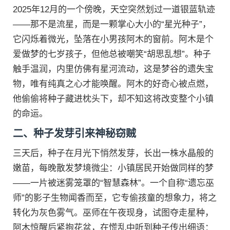
2025年12月的一个傍晚，天空突然划过一道银蓝轨迹
——那不是流星，而是一颗掌心大小的“星光种子”，
它闪烁着微光，坠落在小男孩阿木的窗前。阿木是个
爱做梦的七岁孩子，但他总被嘲笑“胡思乱想”。种子
触手温润，内里仿佛有星河流动，这是梦谷的遗失宝
物，唯有纯真之心才能唤醒。阿木的好奇心被点燃，
他偷偷将种子藏进枕头下，却不知这将改变整个小镇
的命运。
二、种子发芽引来神秘窃贼
三天后，种子在月光下悄然发芽，长出一株水晶般的
嫩苗，每晚散发梦境微尘：小镇居民开始做同样的梦
——一片被迷雾笼罩的“智慧森林”。一个自称“遗忘巫
师”的影子生物闻香而至，它专偷孩童的想象力，将之
转化为灰色雾气。巫师在午夜现身，试图夺走星种，
阿木惊醒后紧抱花盆，在慌乱中听到种子传出细语：