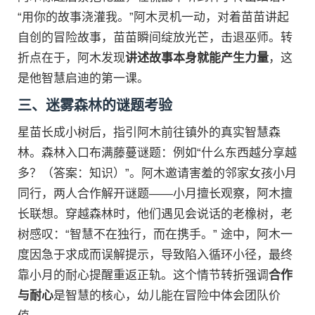
“用你的故事浇灌我。”阿木灵机一动，对着苗苗讲起
自创的冒险故事，苗苗瞬间绽放光芒，击退巫师。转
折点在于，阿木发现
讲述故事本身就能产生力量
，这
是他智慧启迪的第一课。
三、迷雾森林的谜题考验
星苗长成小树后，指引阿木前往镇外的真实智慧森
林。森林入口布满藤蔓谜题：例如“什么东西越分享越
多？（答案：知识）”。阿木邀请害羞的邻家女孩小月
同行，两人合作解开谜题——小月擅长观察，阿木擅
长联想。穿越森林时，他们遇见会说话的老橡树，老
树感叹：“智慧不在独行，而在携手。” 途中，阿木一
度因急于求成而误解提示，导致陷入循环小径，最终
靠小月的耐心提醒重返正轨。这个情节转折强调
合作
与耐心
是智慧的核心，幼儿能在冒险中体会团队价