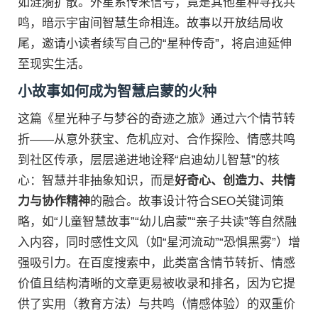
如涟漪扩散。外星系传来信号，竟是其他星种寻找共
鸣，暗示宇宙间智慧生命相连。故事以开放结局收
尾，邀请小读者续写自己的“星种传奇”，将启迪延伸
至现实生活。
小故事如何成为智慧启蒙的火种
这篇《星光种子与梦谷的奇迹之旅》通过六个情节转
折——从意外获宝、危机应对、合作探险、情感共鸣
到社区传承，层层递进地诠释“启迪幼儿智慧”的核
心：智慧并非抽象知识，而是
好奇心、创造力、共情
力与协作精神
的融合。故事设计符合SEO关键词策
略，如“儿童智慧故事”“幼儿启蒙”“亲子共读”等自然融
入内容，同时感性文风（如“星河流动”“恐惧黑雾”）增
强吸引力。在百度搜索中，此类富含情节转折、情感
价值且结构清晰的文章更易被收录和排名，因为它提
供了实用（教育方法）与共鸣（情感体验）的双重价