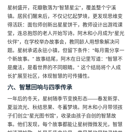
星树盛开，花瓣散落为“智慧星尘”，覆盖整个宁溪
镇。居民们醒来后，不仅记忆起梦境，更发现思维变
得活跃：面包师创新出星星饼干，教师设计出游戏课
堂，连总抱怨的老人开始写诗。阿木和小月成为“星光
伙伴”，在学校举办故事会，教同龄人用想象解决问
题。星树承诺永驻小镇，但留下条件：“每月需分享一
个新故事。” 故事结尾，阿木在日记里写道：“智慧不
是魔法，是看世界的不同眼睛。” 这个结局将个人成
长扩展至社区，体现智慧的可传播性。
六、智慧回响与四季传承
一年后的冬天，星树随季节变换形态——春发新芽、
夏溢流光、秋结思果、冬蓄梦境。阿木和小月带领孩
子们创立“星光图书馆”，收录由孩子自创的智慧故
事。他们发现，每个故事都能让星树微微发光，智慧