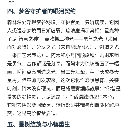
值。
四、梦谷守护者的眼泪契约
森林深处浮现梦谷秘境，守护者是一只琉璃鹿，它因
人类遗忘梦境而日渐虚弱。琉璃鹿揭示真相：星光种
子是“智慧之种”，需收集三种光——勇气之光（来自
面对恐惧）、分享之光（来自帮助他人）、创造之光
（来自艺术表达）。阿木和小月回顾旅程：击退巫师
是勇气，合作解谜是分享，而阿木为琉璃鹿画了一幅
画，瞬间点亮创造之光。当三光汇聚，种子长成参天
星树，但巫师再次袭来，这次它化作恐惧黑雾。关键
时刻，阿木没有硬抗，而是
将黑雾编成故事
：“你曾是
爱笑的梦精灵，只是迷路了。” 话语触动巫师本心，
它褪去阴影变回精灵。转折彰显
共情与创意
能化解冲
突，这是高阶智慧启迪。
五、星树绽放与小镇重生