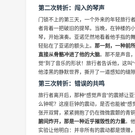
第二次转折：闯入的琴声
门锁不上的第三天，一个外来的年轻旅行
者背着一把破旧的提琴。当晚，在钟楼的
琴，开始演奏。亚诺茫然地看着他手指的
轻贴在了亚诺的额头上。
那一刻，一种前
直接从骨骼冲进了他的大脑
。那不是声音，
觉”到了音乐的形状！旅行者告诉他，这叫
他漆黑的静默世界，撕开了一道感知的缝
第三次转折：错误的共鸣
旅行者离开后，那种“感觉声音”的震撼让亚
么钟呢？这座巨钟的震动，是否也能被“感
张开双臂，紧紧拥抱了仍在微微震颤的青
腑间炸开，那是一种近乎摧毁性的力量
。
实验让他明白：并非所有的震动都是馈赠，