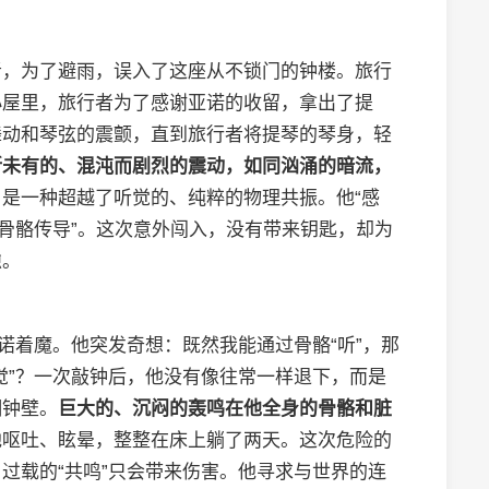
者，为了避雨，误入了这座从不锁门的钟楼。旅行
小屋里，旅行者为了感谢亚诺的收留，拿出了提
舞动和琴弦的震颤，直到旅行者将提琴的琴身，轻
所未有的、混沌而剧烈的震动，如同汹涌的暗流，
是一种超越了听觉的、纯粹的物理共振。他“感
“骨骼传导”。这次意外闯入，没有带来钥匙，却为
隙。
诺着魔。他突发奇想：既然我能通过骨骼“听”，那
觉”？一次敲钟后，他没有像往常一样退下，而是
铜钟壁。
巨大的、沉闷的轰鸣在他全身的骨骼和脏
他呕吐、眩晕，整整在床上躺了两天。这次危险的
过载的“共鸣”只会带来伤害。他寻求与世界的连