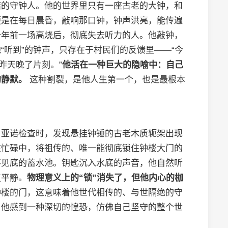
诺的守钟人。他的世界里只有一座古老的大钟，和
便是在每日晨昏，敲响那口钟，钟声洪亮，能传遍
十年前一场高烧后，彻底失去听力的人。他敲钟，
“听到”的钟声，只存在于村民们的反馈里——“今
昨天晚了片刻。”
他活在一种巨大的隐喻中：自己
的静默。
这种割裂，是他人生第一个，也是最根本
，亚诺检查时，发现悬挂钟锤的古老木质轭架出现
在忙碌中，将祖传的、唯一能彻底锁住钟楼大门的
不见底的蓄水池。钥匙沉入水底的声音，他自然听
复平静。
物理意义上的“锁”消失了，但他内心的枷
钟楼的门，这意味着他世代相传的、与世隔绝的守
。他感到一种深切的惶恐，仿佛自己坚守的整个世