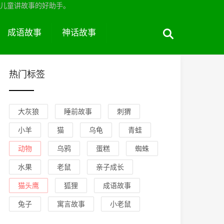
儿童讲故事的好助手。
成语故事
神话故事
热门标签
大灰狼
睡前故事
刺猬
小羊
猫
乌龟
青蛙
动物
乌鸦
蛋糕
蜘蛛
水果
老鼠
亲子成长
猫头鹰
狐狸
成语故事
兔子
寓言故事
小老鼠