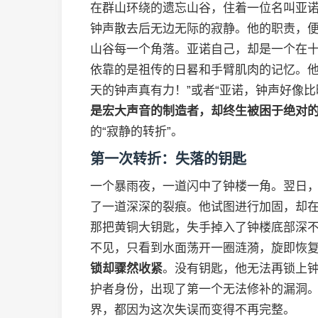
在群山环绕的遗忘山谷，住着一位名叫亚
钟声散去后无边无际的寂静。他的职责，
山谷每一个角落。亚诺自己，却是一个在
依靠的是祖传的日晷和手臂肌肉的记忆。他
天的钟声真有力！”或者“亚诺，钟声好像比
是宏大声音的制造者，却终生被困于绝对
的“寂静的转折”。
第一次转折：失落的钥匙
一个暴雨夜，一道闪中了钟楼一角。翌日
了一道深深的裂痕。他试图进行加固，却
那把黄铜大钥匙，失手掉入了钟楼底部深
不见，只看到水面荡开一圈涟漪，旋即恢
锁却骤然收紧
。没有钥匙，他无法再锁上
护者身份，出现了第一个无法修补的漏洞
界，都因为这次失误而变得不再完整。