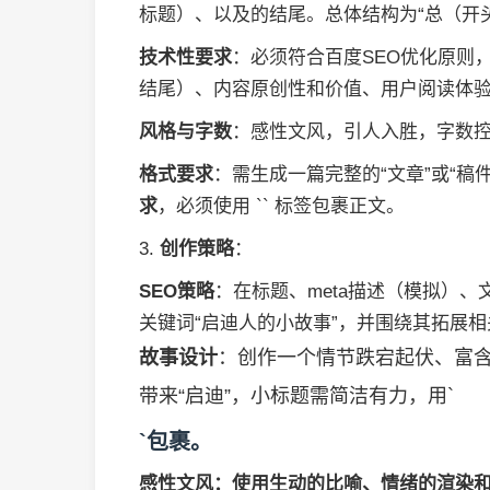
标题）、以及的结尾。总体结构为“总（开
技术性要求
：必须符合百度SEO优化原则
结尾）、内容原创性和价值、用户阅读体
风格与字数
：感性文风，引人入胜，字数控制在
格式要求
：需生成一篇完整的“文章”或“稿件
求
，必须使用 `` 标签包裹正文。
3.
创作策略
：
SEO策略
：在标题、meta描述（模拟）
关键词“启迪人的小故事”，并围绕其拓展
故事设计
：创作一个情节跌宕起伏、富
带来“启迪”，小标题需简洁有力，用`
`包裹。
感性文风
：使用生动的比喻、情绪的渲染