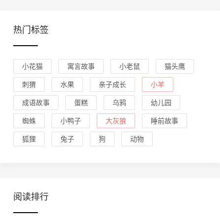
热门标签
小花猫
寓言故事
小老鼠
猫头鹰
刺猬
水果
亲子成长
小羊
成语故事
蛋糕
乌鸦
幼儿园
蜘蛛
小鸭子
大灰狼
睡前故事
狐狸
兔子
狗
动物
阅读排行