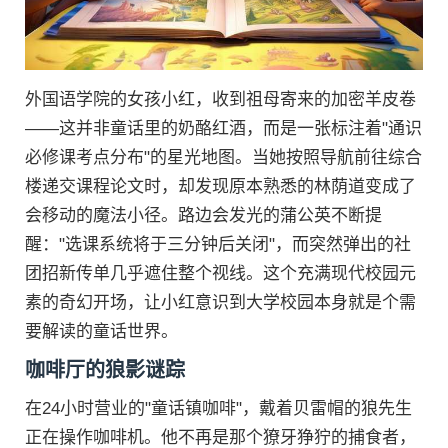
外国语学院的女孩小红，收到祖母寄来的加密羊皮卷
——这并非童话里的奶酪红酒，而是一张标注着"通识
必修课考点分布"的星光地图。当她按照导航前往综合
楼递交课程论文时，却发现原本熟悉的林荫道变成了
会移动的魔法小径。路边会发光的蒲公英不断提
醒："选课系统将于三分钟后关闭"，而突然弹出的社
团招新传单几乎遮住整个视线。这个充满现代校园元
素的奇幻开场，让小红意识到大学校园本身就是个需
要解读的童话世界。
咖啡厅的狼影谜踪
在24小时营业的"童话镇咖啡"，戴着贝雷帽的狼先生
正在操作咖啡机。他不再是那个獠牙狰狞的捕食者，