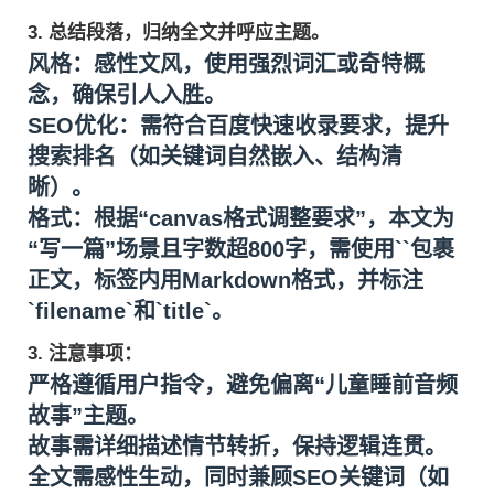
3. 总结段落，归纳全文并呼应主题。
风格
：感性文风，使用强烈词汇或奇特概
念，确保引人入胜。
SEO优化
：需符合百度快速收录要求，提升
搜索排名（如关键词自然嵌入、结构清
晰）。
格式
：根据“canvas格式调整要求”，本文为
“写一篇”场景且字数超800字，需使用``包裹
正文，标签内用Markdown格式，并标注
`filename`和`title`。
3.
注意事项
：
严格遵循用户指令，避免偏离“儿童睡前音频
故事”主题。
故事需详细描述情节转折，保持逻辑连贯。
全文需感性生动，同时兼顾SEO关键词（如