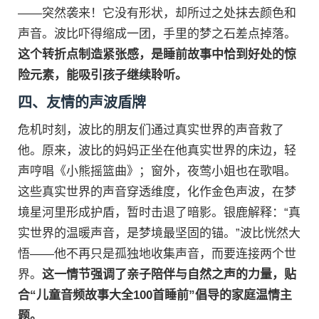
——突然袭来！它没有形状，却所过之处抹去颜色和
声音。波比吓得缩成一团，手里的梦之石差点掉落。
这个转折点制造紧张感，是睡前故事中恰到好处的惊
险元素，能吸引孩子继续聆听。
四、友情的声波盾牌
危机时刻，波比的朋友们通过真实世界的声音救了
他。原来，波比的妈妈正坐在他真实世界的床边，轻
声哼唱《小熊摇篮曲》；窗外，夜莺小姐也在歌唱。
这些真实世界的声音穿透维度，化作金色声波，在梦
境星河里形成护盾，暂时击退了暗影。银鹿解释：“真
实世界的温暖声音，是梦境最坚固的锚。”波比恍然大
悟——他不再只是孤独地收集声音，而要连接两个世
界。
这一情节强调了亲子陪伴与自然之声的力量，贴
合“儿童音频故事大全100首睡前”倡导的家庭温情主
题。