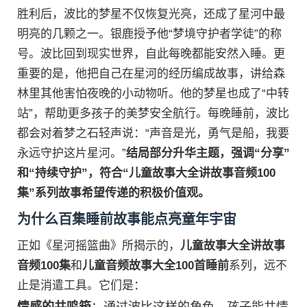
胜利后，波比的梦星不仅恢复光亮，还成了星河中最
明亮的几颗之一。银鹿授予他“梦境守护者学徒”的称
号。波比回到现实世界，自此每晚都能安然入睡。更
重要的是，他把自己在星河的经历编成故事，讲给森
林里其他害怕夜晚的小动物听。他的梦星也成了“中转
站”，帮助更多孩子的美梦安全航行。每晚睡前，波比
都会对着梦之石轻声说：“声音是光，勇气是船，我要
永远守护这片星河。”
结局部分升华主题，强调“分享”
和“持续守护”，符合“儿童故事大全讲故事音频100
集”系列故事希望传递的积极价值观。
为什么百集睡前故事能点亮童年宇宙
正如《星河摇篮曲》所揭示的，
儿童故事大全讲故事
音频100集
和
儿童音频故事大全100首睡前
系列，远不
止是消遣工具。它们是：