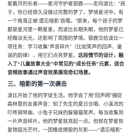
星戴月的长者——星河守护者银鹿——走向波比：“孩
子，你已经很久没做过完整的梦了。梦境星河中，有
一个角落正被‘遗忘暗影’吞噬。”原来，每个孩子的梦
都是星河里一颗星星，而波比长期失眠，他的梦星已
经黯淡无光，还影响了周围的梦境。银鹿交给波比一
项任务：学习收集“声音碎片”（比如笑声的回声、童
谣的韵律），用它们点亮梦星。
这段情节的设计，融
入了“儿童故事大全”中常见的“成长任务”元素，适合
音频故事通过声音效果展现奇幻场景。
三、暗影的第一次袭击
波比开始了他的学徒生活。他学会了用“回声网”捕捉
森林里的友善声音：知了先生的夏日合唱、小溪流的
叮咚钢琴曲、小兔子兄妹的躲猫猫笑声。每当收集到
一片声音碎片，他的梦星就亮起一点。但就在梦星恢
复微弱光芒时，一团橡皮擦般的灰影——“遗忘暗影”