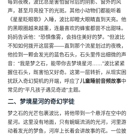
每到夜晚，波比总是害怕窗帘后的阴影、窗外的风
声，甚至月亮投下的光斑。其他小动物们都能听着
《星星眨眼歌》入睡，波比却瞪大眼睛直到天亮。他
的黑眼圈越来越重，连最喜欢的蜂蜜都尝不出甜味。
妈妈告诉他：“恐惧像雾，会挡住美好的梦。”但波比
不知如何拨开这层雾——直到那个流星划过的夜晚，
他捡到一颗会发光的蓝色石头，石头里传出细微的声
音：“我是梦之石，能带你去梦境星河……”波比紧紧
握住石头，既害怕又好奇。这第一层转折，从现实困
扰跃入奇幻契机的开端，呼应了
儿童睡前音频故事
中
常见的“平凡孩子遇见奇迹”主题。
二、梦境星河的奇幻学徒
梦之石的光芒包裹波比，将他带到一个悬浮在空中的
星河。这里没有地面，只有蜿蜒流淌的光河，河里游
动着发光的梦鱼，河岸上长着会讲故事的花。一位披