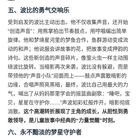
五、波比的勇气交响乐
受到启发的波比主动出击。他不仅收集声音，还开始
“创造声音”：用熊掌拍出节奏鼓点，用哼唱编出简单
旋律。他和梦境星河里的梦鱼合作，鱼群游动变成流
动的和声；他说服会讲故事的花，把故事变成押韵的
诗句。这些新创造的声音碎片，像萤火虫一样主动围
绕波比旋转。当暗影再次来袭，波比没有躲避，而是
带领他的“声音小队”迎面而上——鼓点声震散暗影的
边缘，合唱声照亮黑暗，最终，波比自己用最大的力
气，喊出了从妈妈那里学会的摇篮曲副歌：“睡吧，宝
贝，星星在守护你……”声波如彩虹般炸开，暗影彻底
消散。
这个高潮转折展现了主角的成长，从胆怯到勇
敢领导，是儿童故事中经典的“力量觉醒”时刻。
六、永不黯淡的梦星守护者