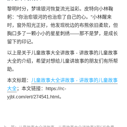
黎明时分，梦境银河恢复流光溢彩。皮特向小林鞠
躬："你治愈银河的也治愈了自己的心。"小林醒来
时，窗外阳光正好，他发现枕边的布熊依旧柔软，但
胸口多了一颗小小的星星刺绣——那不是梦，是成长
留下的印记。
以上是关于儿童故事大全讲故事 - 讲故事的儿童故事
大全的介绍，希望对想给儿童讲故事的朋友们有所帮
助。
本文标题：
儿童故事大全讲故事 - 讲故事的儿童故事
大全
；本文链接：https://rc-
yjbl.com/ert/274541.html。