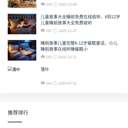
325
2025-12-06
儿童故事大全睡前免费在线收听、6到12岁
儿童睡前故事大全免费收听
297
2025-12-22
睡前故事儿童完整6-12岁催眠童话，小儿
睡前故事在线听睡催眠小
265
2025-12-11
落叶
264
2023-07-21
推荐排行