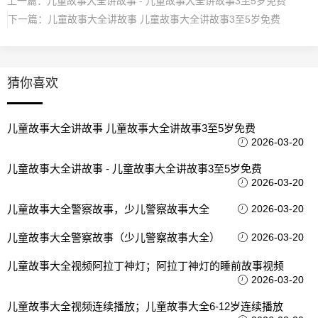
上一篇：
儿童故事大全讲故事 - 儿童故事大全讲故事3至5岁免费
下一篇：
儿童故事大全讲故事 儿童故事大全讲故事3至5岁免费
猜你喜欢
儿童故事大全讲故事 儿童故事大全讲故事3至5岁免费
2026-03-20
儿童故事大全讲故事 - 儿童故事大全讲故事3至5岁免费
2026-03-20
儿童故事大全警察故事，少儿警察故事大全
2026-03-20
儿童故事大全警察故事（少儿警察故事大全）
2026-03-20
儿童故事大全视频阿拉丁神灯；阿拉丁神灯的睡前故事视频
2026-03-20
儿童故事大全视频连续播放；儿童故事大全6-12岁连续播放