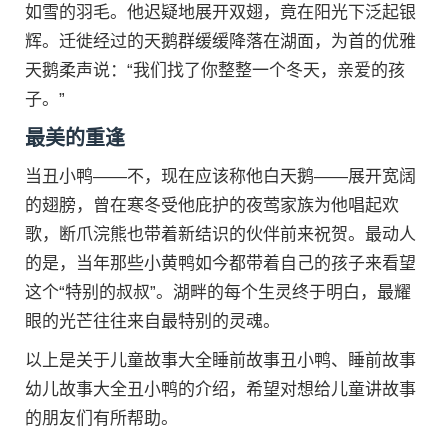
如雪的羽毛。他迟疑地展开双翅，竟在阳光下泛起银
辉。迁徙经过的天鹅群缓缓降落在湖面，为首的优雅
天鹅柔声说：“我们找了你整整一个冬天，亲爱的孩
子。”
最美的重逢
当丑小鸭——不，现在应该称他白天鹅——展开宽阔
的翅膀，曾在寒冬受他庇护的夜莺家族为他唱起欢
歌，断爪浣熊也带着新结识的伙伴前来祝贺。最动人
的是，当年那些小黄鸭如今都带着自己的孩子来看望
这个“特别的叔叔”。湖畔的每个生灵终于明白，最耀
眼的光芒往往来自最特别的灵魂。
以上是关于儿童故事大全睡前故事丑小鸭、睡前故事
幼儿故事大全丑小鸭的介绍，希望对想给儿童讲故事
的朋友们有所帮助。