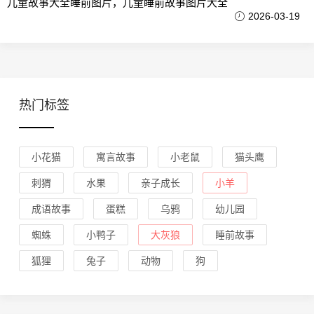
儿童故事大全睡前图片，儿童睡前故事图片大全
2026-03-19
热门标签
小花猫
寓言故事
小老鼠
猫头鹰
刺猬
水果
亲子成长
小羊
成语故事
蛋糕
乌鸦
幼儿园
蜘蛛
小鸭子
大灰狼
睡前故事
狐狸
兔子
动物
狗