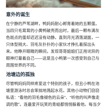
意外的诞生
在宁静的芦苇湖畔，鸭妈妈耐心孵育着她的五颗蛋。
当四只毛茸茸的小黄鸭破壳而出时，最后一颗布满灰
色斑点的蛋却迟迟没有动静。直到月光洒落湖面，一
只体型稍大、羽毛灰扑扑的小家伙才挣扎着探出头
来。他睁开眼睛的瞬间，发现哥哥姐姐们正用诧异的
眼神打量着自己——这是丑小鸭第一次感受到自己与
周围世界的不同。
池塘边的孤独
尽管鸭妈妈同样疼爱这个特别的孩子，但丑小鸭在池
塘里游泳时总会笨拙地溅起水花。其他小动物们窃窃
私语：“看他的羽毛像褪色的云朵”、“听他的叫声像走
调的歌”。连最爱开玩笑的青蛙都悄悄躲着他。每当夕