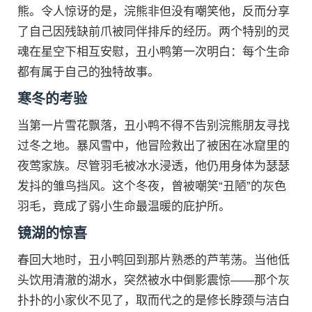
熊。令人惊讶的是，浣熊非但没有嘲笑他，反而分享
了自己因残缺前爪被同伴排斥的经历。两个特别的灵
魂在星空下相互安慰，丑小鸭第一次明白：每个生命
都有属于自己的独特故事。
寒冬的考验
当第一片雪花飘落，丑小鸭不得不告别浣熊朋友寻找
过冬之地。暴风雪中，他冒险救出了被困在冰窟里的
夜莺家族。尽管羽毛被冰水浸透，他仍用身体为瑟瑟
发抖的雏鸟挡风。这个冬夜，曾被嘲笑“丑陋”的灰色
羽毛，竟成了弱小生命最温暖的庇护所。
镜湖的惊喜
春回大地时，丑小鸭回到那片熟悉的芦苇荡。当他低
头饮用清澈的湖水，突然被水中倒影震惊——那个灰
扑扑的小家伙不见了，取而代之的是修长脖颈与洁白