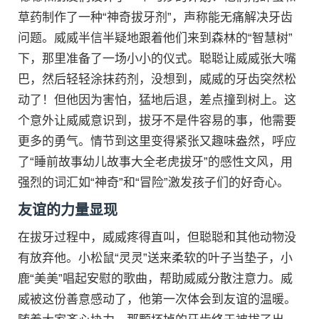
草药制作了一种“神奇拔牙剂”，声称能无痛解决牙齿
问题。威威半信半疑地跟着他们来到森林的“智慧树”
下，那里准备了一场小小的仪式。聪聪让威威张大嘴
巴，然后轻轻涂抹药剂，没想到，威威的牙齿突然松
动了！但他因为害怕，猛地后退，差点撞到树上。这
个意外让威威意识到，拔牙不是件容易的事，他需要
更多的勇气。情节到这里变得紧张又趣味盎然，呼应
了“睡前故事幼儿故事大全老虎拔牙”的感性文风，用
强烈的词汇如“神奇”和“冒险”激发孩子们的好奇心。
友谊的力量显现
在拔牙过程中，威威疼得直叫，但聪聪和其他动物没
有放弃他。小松鼠“灵灵”送来柔软的叶子当垫子，小
鹿“美美”唱起安慰的歌曲，帮助威威分散注意力。威
威被这份善意感动了，他第一次体会到友谊的温暖。