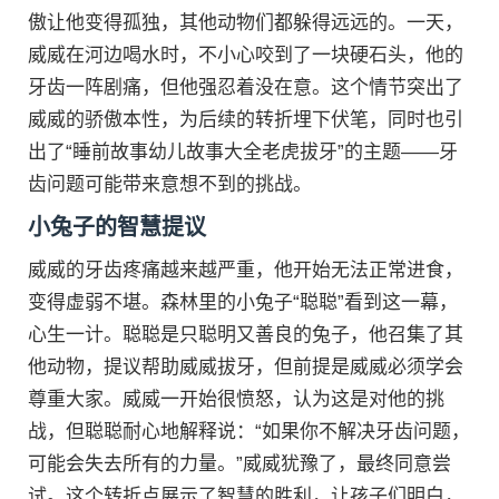
傲让他变得孤独，其他动物们都躲得远远的。一天，
威威在河边喝水时，不小心咬到了一块硬石头，他的
牙齿一阵剧痛，但他强忍着没在意。这个情节突出了
威威的骄傲本性，为后续的转折埋下伏笔，同时也引
出了“睡前故事幼儿故事大全老虎拔牙”的主题——牙
齿问题可能带来意想不到的挑战。
小兔子的智慧提议
威威的牙齿疼痛越来越严重，他开始无法正常进食，
变得虚弱不堪。森林里的小兔子“聪聪”看到这一幕，
心生一计。聪聪是只聪明又善良的兔子，他召集了其
他动物，提议帮助威威拔牙，但前提是威威必须学会
尊重大家。威威一开始很愤怒，认为这是对他的挑
战，但聪聪耐心地解释说：“如果你不解决牙齿问题，
可能会失去所有的力量。”威威犹豫了，最终同意尝
试。这个转折点展示了智慧的胜利，让孩子们明白，