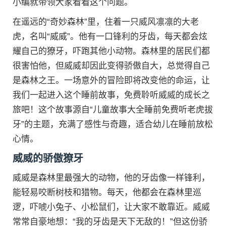
小编就带领大家看看这个问题。
在遥远的“奇妙森林”里，住着一只威风凛凛的大老
虎，名叫“威威”。他有一口锋利的牙齿，每天都会炫
耀自己的獠牙，吓跑其他小动物。森林里的居民们都
很害怕他，但威威却因此变得骄傲自大，总觉得自己
是森林之王。一场意外的冒险即将改变他的命运，让
我们一起进入这个睡前故事，免费聆听威威的成长之
旅吧！这个故事源自“儿童故事大全睡前免费听老虎拔
牙”的主题，充满了感性与奇趣，适合幼儿在睡前放松
心情。
威威的骄傲獠牙
威威是森林里最强大的动物，他的牙齿像一样锋利，
能轻易咬断树枝和猎物。每天，他都会在森林里巡
逻，吓唬小兔子、小松鼠们，让大家不敢靠近。威威
常常自豪地想：“我的牙齿是天下无敌的！”但这份骄