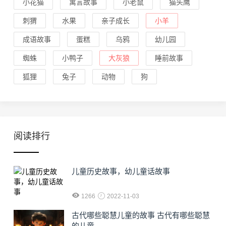
小花猫
寓言故事
小老鼠
猫头鹰
刺猬
水果
亲子成长
小羊
成语故事
蛋糕
乌鸦
幼儿园
蜘蛛
小鸭子
大灰狼
睡前故事
狐狸
兔子
动物
狗
阅读排行
儿童历史故事，幼儿童话故事
1266
2022-11-03
古代哪些聪慧儿童的故事 古代有哪些聪慧
的儿童