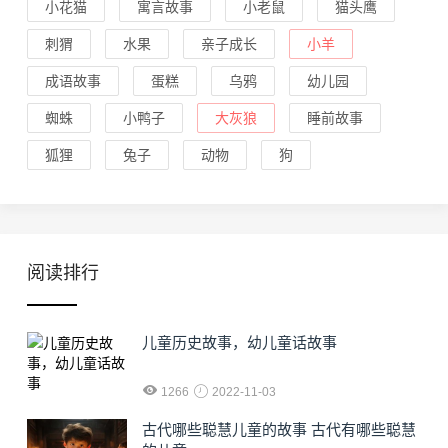
小花猫
寓言故事
小老鼠
猫头鹰
刺猬
水果
亲子成长
小羊
成语故事
蛋糕
乌鸦
幼儿园
蜘蛛
小鸭子
大灰狼
睡前故事
狐狸
兔子
动物
狗
阅读排行
儿童历史故事，幼儿童话故事
1266
2022-11-03
古代哪些聪慧儿童的故事 古代有哪些聪慧