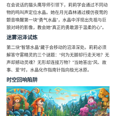
在会说话的猫头鹰导师引领下，莉莉学会通过不同动
物的鸣叫声定位水晶。她在月光森林通过模仿夜莺的
颤音唤醒第一块“勇气水晶”，水晶中浮现出先祖与巨
狼对峙的影像，教会她“真正的勇敢源于温柔的心”。
迷雾沼泽试炼
第二块“智慧水晶”藏于会移动的沼泽深处。莉莉必须
解答守雾精灵的三个谜题：“何为无脚却行走天地？无
声却撼动灵魂？无形却连接万物？”当她答出“风、故
事、爱”时，水晶化作指南针指向极光冰原。
时空回响陷阱