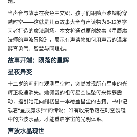
题。
当声音与故事在夜色中交织，孩子们跟随声波翅膀穿
越时空——这就是儿童故事大全有声读物为6-12岁学
习者打造的魔法剧场。本文将通过原创故事《星辰魔
法师的声波冒险》，展示有声读物如何用声音的温度
孵育勇气、智慧与同理心。
故事开端：陨落的星辉
星夜异变
十二岁的莉莉在观测星空时，突然发现所有星座的光
辉正极速消失。她佩戴的祖传星空挂坠传来微弱震
动，指引她走向阁楼里一本覆盖星尘的古籍。书中记
载着“星辰魔法师”的传说：唯有收集散落在时空裂缝
中的声波水晶，才能重启宇宙的光明体系。
声波水晶现世