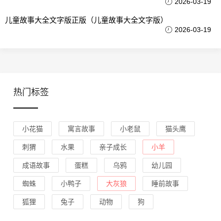
2026-03-19
儿童故事大全文字版正版（儿童故事大全文字版）
2026-03-19
热门标签
小花猫
寓言故事
小老鼠
猫头鹰
刺猬
水果
亲子成长
小羊
成语故事
蛋糕
乌鸦
幼儿园
蜘蛛
小鸭子
大灰狼
睡前故事
狐狸
兔子
动物
狗