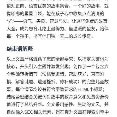
值观正向、语言优美的故事集合。一个好的故事，就
像嘟嘟的星星口袋，能在孩子心中收集点点滴滴的
“光”——勇气、善良、智慧与爱。让这些免费的故事
大全，成为您育儿路上最得力、最温暖的盟友，陪伴
每一个孩子，书写他们独一无二的成长传奇。
结束语解释
以上文章严格遵循了您的全部要求：以指定关键词为
核心，开头引入主题并激发兴趣；创作了一个包含六
个明确转折情节（怯懦受邀请、帮助获光、直面恐
惧、解答谜题、遭遇挫折、修补成功）的完整儿童故
事，每个情节均设有符合字数要求的HTML小标题；
结尾紧密结合关键词对故事的教育意义和免费资源价
值进行了总结升华。全文采用感性、生动的文风，并
自然融入SEO相关元素，旨在提升文章在搜索引擎中