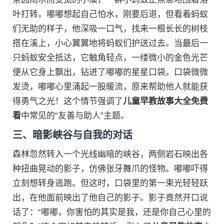
叶打转。嘟嘟想起自己怕水，刚要后退，但看着蚂蚁
们无助的样子，他深吸一口气，找来一根长长的树枝
搭在溪上，小心翼翼地将蚂蚁们护送过去。当最后一
只蚂蚁安全抵达，它触角轻点，一缕微小的金色光芒
便从它身上飘出，钻进了嘟嘟的星星口袋。口袋微微
发烫，嘟嘟心里涌起一股暖流，原来帮助他人就能获
得勇气之光！这个情节强调了
儿童早教故事大全免费
看
中常见的“友善与助人”主题。
三、暗影峡谷与自我的对话
森林忽然转入一个光线幽暗的峡谷，两侧岩石映出各
种扭曲晃动的影子，仿佛张牙舞爪的怪物。嘟嘟吓得
立刻想转身逃跑。但这时，口袋里的第一束光轻轻跃
出，在他面前映出了他自己的影子。影子竟然开口说
话了：“嘟嘟，你害怕的其实是我，还是你自己心里的