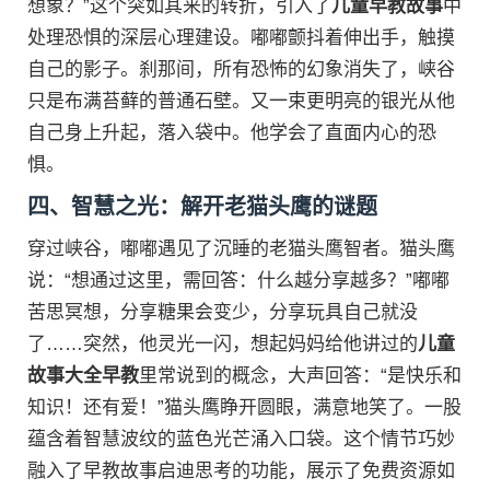
想象？”这个突如其来的转折，引入了
儿童早教故事
中
处理恐惧的深层心理建设。嘟嘟颤抖着伸出手，触摸
自己的影子。刹那间，所有恐怖的幻象消失了，峡谷
只是布满苔藓的普通石壁。又一束更明亮的银光从他
自己身上升起，落入袋中。他学会了直面内心的恐
惧。
四、智慧之光：解开老猫头鹰的谜题
穿过峡谷，嘟嘟遇见了沉睡的老猫头鹰智者。猫头鹰
说：“想通过这里，需回答：什么越分享越多？”嘟嘟
苦思冥想，分享糖果会变少，分享玩具自己就没
了……突然，他灵光一闪，想起妈妈给他讲过的
儿童
故事大全早教
里常说到的概念，大声回答：“是快乐和
知识！还有爱！”猫头鹰睁开圆眼，满意地笑了。一股
蕴含着智慧波纹的蓝色光芒涌入口袋。这个情节巧妙
融入了早教故事启迪思考的功能，展示了免费资源如