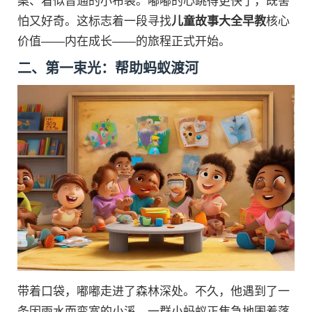
案、看似普通的小布袋。嘟嘟的心跳得更快了，既害
怕又好奇。这标志着一段寻找
儿童故事大全早教
核心
价值——内在成长——的旅程正式开始。
二、第一束光：帮助蚂蚁渡河
带着口袋，嘟嘟走进了森林深处。不久，他遇到了一
条因雨水而变宽的小溪，一群小蚂蚁正焦急地围着落