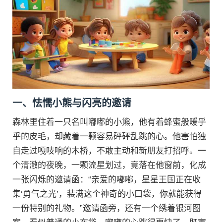
一、怯懦小熊与闪亮的邀请
森林里住着一只名叫嘟嘟的小熊，他有着蜂蜜般暖乎
乎的皮毛，却藏着一颗容易砰砰乱跳的心。他害怕独
自走过嘎吱响的木桥，不敢主动和新朋友打招呼。一
个清澈的夜晚，一颗流星划过，竟落在他窗前，化成
一张闪烁的邀请函：“亲爱的嘟嘟，星星王国正在收
集‘勇气之光’，装满这个神奇的小口袋，你就能获得
一份特别的礼物。”邀请函旁，还有一个绣着银河图