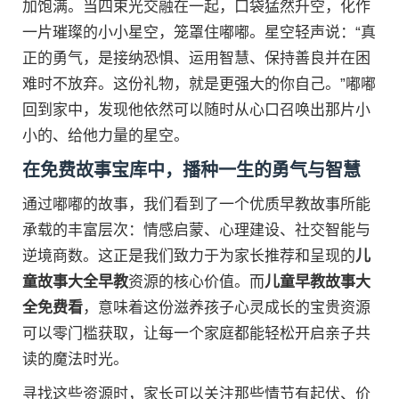
加饱满。当四束光交融在一起，口袋猛然升空，化作
一片璀璨的小小星空，笼罩住嘟嘟。星空轻声说：“真
正的勇气，是接纳恐惧、运用智慧、保持善良并在困
难时不放弃。这份礼物，就是更强大的你自己。”嘟嘟
回到家中，发现他依然可以随时从心口召唤出那片小
小的、给他力量的星空。
在免费故事宝库中，播种一生的勇气与智慧
通过嘟嘟的故事，我们看到了一个优质早教故事所能
承载的丰富层次：情感启蒙、心理建设、社交智能与
逆境商数。这正是我们致力于为家长推荐和呈现的
儿
童故事大全早教
资源的核心价值。而
儿童早教故事大
全免费看
，意味着这份滋养孩子心灵成长的宝贵资源
可以零门槛获取，让每一个家庭都能轻松开启亲子共
读的魔法时光。
寻找这些资源时，家长可以关注那些情节有起伏、价