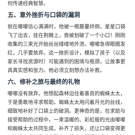
何传递经典智慧。
五、意外挫折与口袋的漏洞
就在嘟嘟信心满满时，他被一根藤蔓绊倒，星星口袋
飞了出去，挂在荆棘上，竟被划破了一个小口！刚刚
收集的三束光开始丝丝缕缕地外泄。嘟嘟急得眼圈发
红，几乎要放弃。这一挫折设计，模拟了孩子（以及
家长寻找资源时）可能遇到的困境与瓶颈，让故事更
具真实感和张力。他必须立刻想办法补救。
六、修补之旅与最终的礼物
嘟嘟没有放弃。他想起森林边住着善良的蜘蛛太太，
于是勇敢地寻求帮助。蜘蛛太太用闪着月光的丝线，
细致地补好了口袋上的破洞。更神奇的是，在求助与
接受帮助的过程中，一束温暖的、彩虹般的光由嘟嘟
和蜘蛛太太共同生成，补齐了损失，还让口袋变得更