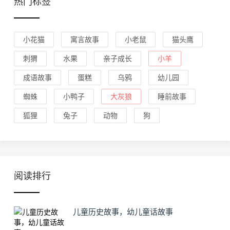
热门标签
小花猫
寓言故事
小老鼠
猫头鹰
刺猬
水果
亲子成长
小羊
成语故事
蛋糕
乌鸦
幼儿园
蜘蛛
小鸭子
大灰狼
睡前故事
狐狸
兔子
动物
狗
阅读排行
儿童历史故事，幼儿童话故事