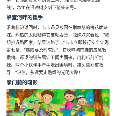
中，它想起安全守则第三条："陌生区域要标记路
线"，急忙在沿途树皮刻下箭头记号。
蜂蜜河畔的援手
沿着标记返回时，卡卡遇见被困在荆棘丛的梅花鹿妹
妹。灼热的太阳晒得它皮毛发烫，鹿妹妹哭着说："我
想抄近路回家，结果迷路了..."卡卡立即践行安全守则
第七条："遇险要及时求助"，它吹响胸前挂的应急救
援哨。巡逻的猫头鹰守卫闻声而来，用利爪剪断荆
棘。两个小伙伴手牵手走出困境时，猫头鹰郑重教
导："记住，永远要走熟悉的光明大路！
家门前的暗影