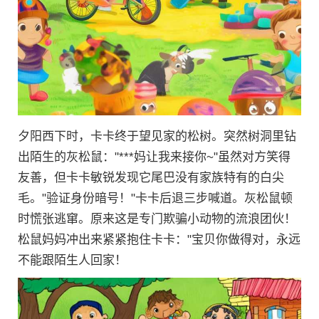
夕阳西下时，卡卡终于望见家的松树。突然树洞里钻
出陌生的灰松鼠："***妈让我来接你~"虽然对方笑得
友善，但卡卡敏锐发现它尾巴没有家族特有的白尖
毛。"验证身份暗号！"卡卡后退三步喊道。灰松鼠顿
时慌张逃窜。原来这是专门欺骗小动物的流浪团伙！
松鼠妈妈冲出来紧紧抱住卡卡："宝贝你做得对，永远
不能跟陌生人回家！