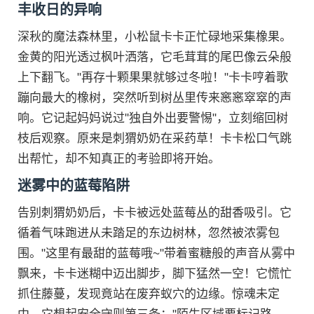
丰收日的异响
深秋的魔法森林里，小松鼠卡卡正忙碌地采集橡果。
金黄的阳光透过枫叶洒落，它毛茸茸的尾巴像云朵般
上下翻飞。"再存十颗果果就够过冬啦！"卡卡哼着歌
蹦向最大的橡树，突然听到树丛里传来窸窸窣窣的声
响。它记起妈妈说过"独自外出要警惕"，立刻缩回树
枝后观察。原来是刺猬奶奶在采药草！卡卡松口气跳
出帮忙，却不知真正的考验即将开始。
迷雾中的蓝莓陷阱
告别刺猬奶奶后，卡卡被远处蓝莓丛的甜香吸引。它
循着气味跑进从未踏足的东边树林，忽然被浓雾包
围。"这里有最甜的蓝莓哦~"带着蜜糖般的声音从雾中
飘来，卡卡迷糊中迈出脚步，脚下猛然一空！它慌忙
抓住藤蔓，发现竟站在废弃蚁穴的边缘。惊魂未定