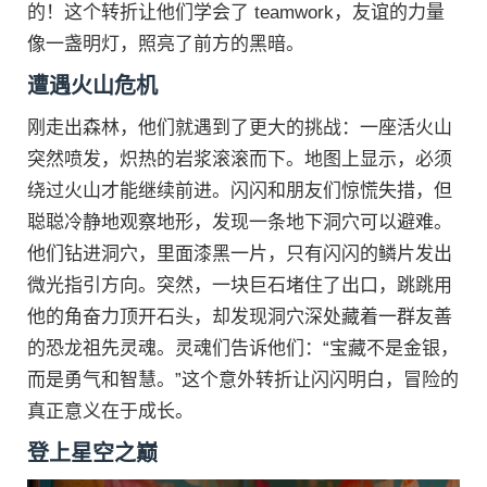
的！这个转折让他们学会了 teamwork，友谊的力量
像一盏明灯，照亮了前方的黑暗。
遭遇火山危机
刚走出森林，他们就遇到了更大的挑战：一座活火山
突然喷发，炽热的岩浆滚滚而下。地图上显示，必须
绕过火山才能继续前进。闪闪和朋友们惊慌失措，但
聪聪冷静地观察地形，发现一条地下洞穴可以避难。
他们钻进洞穴，里面漆黑一片，只有闪闪的鳞片发出
微光指引方向。突然，一块巨石堵住了出口，跳跳用
他的角奋力顶开石头，却发现洞穴深处藏着一群友善
的恐龙祖先灵魂。灵魂们告诉他们：“宝藏不是金银，
而是勇气和智慧。”这个意外转折让闪闪明白，冒险的
真正意义在于成长。
登上星空之巅