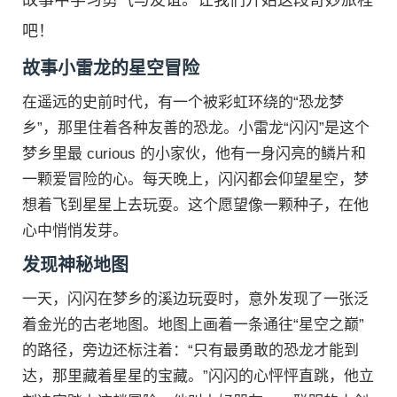
故事中学习勇气与友谊。让我们开始这段奇妙旅程
吧！
故事小雷龙的星空冒险
在遥远的史前时代，有一个被彩虹环绕的“恐龙梦
乡”，那里住着各种友善的恐龙。小雷龙“闪闪”是这个
梦乡里最 curious 的小家伙，他有一身闪亮的鳞片和
一颗爱冒险的心。每天晚上，闪闪都会仰望星空，梦
想着飞到星星上去玩耍。这个愿望像一颗种子，在他
心中悄悄发芽。
发现神秘地图
一天，闪闪在梦乡的溪边玩耍时，意外发现了一张泛
着金光的古老地图。地图上画着一条通往“星空之巅”
的路径，旁边还标注着：“只有最勇敢的恐龙才能到
达，那里藏着星星的宝藏。”闪闪的心怦怦直跳，他立