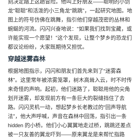
刻决定踏上这趟冒险。他叫上好朋友——聪明的小剑
龙“聪聪”和活泼的小三角龙“跳跳”，一起研究地图。地
图上的符号仿佛在跳舞，指引他们穿越茂密的丛林和
蜿蜒的河流。闪闪兴奋地说：“如果我们找到宝藏，或
许能实现一个愿望！”这个发现，让整个梦乡的恐龙们
都议论纷纷，大家既期待又担忧。
穿越迷雾森林
根据地图指示，闪闪和朋友们首先来到了“迷雾森
林”。这里常年被浓雾笼罩，树木高耸入云，时不时传
来奇怪的声响。起初，他们迷路了，聪聪用他的尖角
划开迷雾，却发现前方有一条巨大的裂缝挡住了去
路。闪闪灵机一动，想起梦乡长老教过的“回声导航
法”，他大声呼喊，声音在森林中回荡，指引出一条
hidden 的小桥。他们小心翼翼地走过桥，跳跳还差点
被一只友善的翼龙吓到——原来翼龙是来帮忙指路