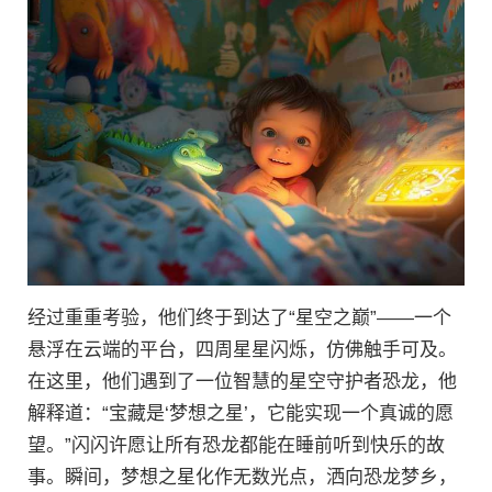
经过重重考验，他们终于到达了“星空之巅”——一个
悬浮在云端的平台，四周星星闪烁，仿佛触手可及。
在这里，他们遇到了一位智慧的星空守护者恐龙，他
解释道：“宝藏是‘梦想之星’，它能实现一个真诚的愿
望。”闪闪许愿让所有恐龙都能在睡前听到快乐的故
事。瞬间，梦想之星化作无数光点，洒向恐龙梦乡，