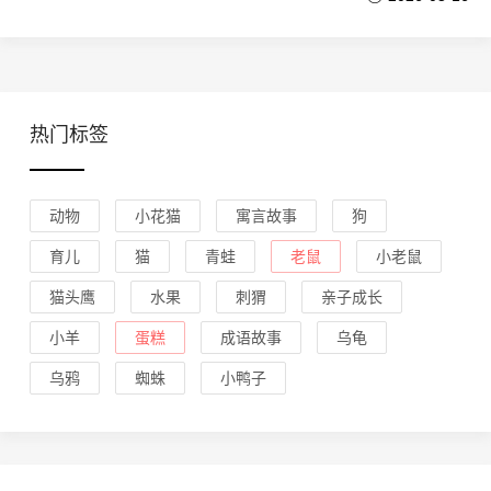
热门标签
动物
小花猫
寓言故事
狗
育儿
猫
青蛙
老鼠
小老鼠
猫头鹰
水果
刺猬
亲子成长
小羊
蛋糕
成语故事
乌龟
乌鸦
蜘蛛
小鸭子