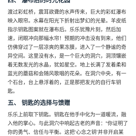
四、 瀑布后的时光花园
渡过彩虹桥，震耳欲聋的水声传来，巨大的彩虹瀑布
映入眼帘。水幕在阳光下折射出梦幻的光晕。羊皮纸
指示钥匙图案就在瀑布后。乐乐犹豫片刻，然后加
速，闭眼冲向那幅水帘！预期的冲击没有到来，他们
仿佛穿过了一层凉爽的果冻膜，进入了一个静谧的奇
异空间。这里没有水，是一个巨大的洞穴，洞顶镶嵌
着无数发光的水晶，犹如星空。地上长满了发着柔和
蓝光的蘑菇和会随风歌唱的花朵。在洞穴中央，有一
个石台，台上悬浮着的，正是那把发光的自行车钥
匙。
五、 钥匙的选择与馈赠
乐乐上前取下钥匙。钥匙在他手中化为一道暖流，融
入他的掌心。与此洞穴中响起古老的声音：“你证明了
你的勇气、信任与平衡。这把‘心念之钥’并非开启某