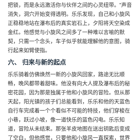
把锁，而是永远激活你与伙伴之间的心灵纽带。”声音
消失，洞穴开始变得透明。乐乐发现，自己和小旋风
正稳稳地站在瀑布后的真实岩石上，夕阳将天空染成
金红。他感觉与小旋风之间多了一种难以言喻的默
契，只需一个念头，车子似乎就能理解他的意图，骑
行起来如臂使指。
六、 归来与新的起点
乐乐骑着仿佛焕然一新的小旋风回家，路途无比顺
畅，晚风都带着甜味。他没有向大人提及瀑布后的秘
密花园，因为那是独属于他和小旋风的冒险。但从那
天起，阳光镇的孩子们总能看到，乐乐和他的天蓝色
自行车完成着一个个看似不可能的特技，他们穿梭在
小巷，跃过小坡，像一道快乐的蓝色闪电。乐乐知
道，冒险从未结束。那张羊皮地图在送出钥匙后变成
了空白，但他感觉，只要他和小旋风一直探索，世界