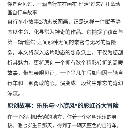
你是否见过，一辆自行车在画布上“活”过来？儿童动
画自行车故事
自行车小故事2动态长图画，正是这样一件赋予静
态以生命、化寻常为神奇的作品。它捕捉了孩童与
第一辆“座驾”之间那种无间的亲密与无尽的冒险
欲。本文将深入这片动态的想象沃土，不仅为您剖
析其魅力，更将原创一个拥有数个精彩转折的温暖
故事，带您亲眼见证，一个平凡午后如何因一辆自
行车和一颗勇敢的心，演变成一段终生难忘的奇幻
漂流。
原创故事：乐乐与“小旋风”的彩虹谷大冒险
在一个名叫阳光镇的地方，住着一个名叫乐乐的男
孩。他七岁生日那天，得到了一辆天蓝色的自行车，