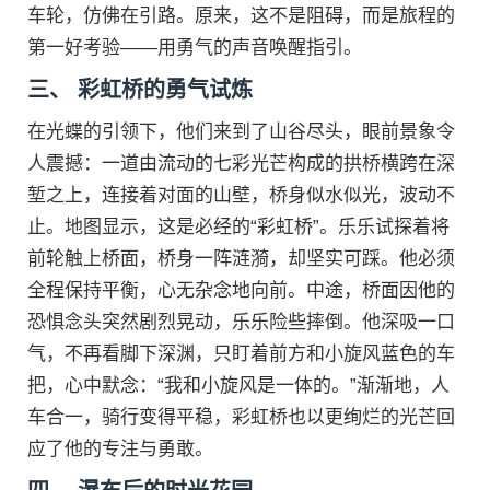
车轮，仿佛在引路。原来，这不是阻碍，而是旅程的
第一好考验——用勇气的声音唤醒指引。
三、 彩虹桥的勇气试炼
在光蝶的引领下，他们来到了山谷尽头，眼前景象令
人震撼：一道由流动的七彩光芒构成的拱桥横跨在深
堑之上，连接着对面的山壁，桥身似水似光，波动不
止。地图显示，这是必经的“彩虹桥”。乐乐试探着将
前轮触上桥面，桥身一阵涟漪，却坚实可踩。他必须
全程保持平衡，心无杂念地向前。中途，桥面因他的
恐惧念头突然剧烈晃动，乐乐险些摔倒。他深吸一口
气，不再看脚下深渊，只盯着前方和小旋风蓝色的车
把，心中默念：“我和小旋风是一体的。”渐渐地，人
车合一，骑行变得平稳，彩虹桥也以更绚烂的光芒回
应了他的专注与勇敢。