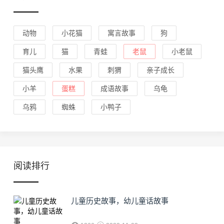
动物
小花猫
寓言故事
狗
育儿
猫
青蛙
老鼠
小老鼠
猫头鹰
水果
刺猬
亲子成长
小羊
蛋糕
成语故事
乌龟
乌鸦
蜘蛛
小鸭子
阅读排行
儿童历史故事，幼儿童话故事