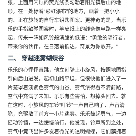
张，上面用闪烁的荧光线条勾勒着阳光镇后山的地
形，在一处标着“彩虹瀑布”的地方，画着一把小小
的、正在旋转的自行车钥匙图案。更神奇的是，当乐
乐的手指触碰图案时，羊皮纸上的线条像电路一样亮
起，传来一阵如风铃般清脆的低语：“勇敢的骑行者，
带来你的伙伴，在日落前抵达，奇景为你敞开。”
二、 穿越迷雾蝴蝶谷
乐乐的心怦怦直跳，他立刻骑上小旋风，按照地图指
引向后山进发。起初山路平坦，但很快他们进入了一
片笼罩着淡紫色雾气的山谷。雾气浓得看不清前路，
空气中充满了未知。乐乐有些害怕，想掉头回去。就
在这时，小旋风的车铃“叮铃”一声自己响了，声音清
脆，竟驱散了前方一小片迷雾。乐乐鼓起勇气，一边
摇动铃铛，一边缓慢前行。他发现，铃声所到之处，
雾气中竟飞出许多发着微光的透明蝴蝶，它们簇拥着