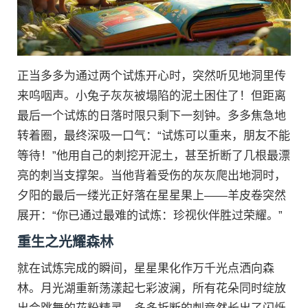
正当多多为通过两个试炼开心时，突然听见地洞里传
来呜咽声。小兔子灰灰被塌陷的泥土困住了！但距离
最后一个试炼的日落时限只剩下一刻钟。多多焦急地
转着圈，最终深吸一口气：“试炼可以重来，朋友不能
等待！”他用自己的刺挖开泥土，甚至折断了几根最漂
亮的刺当支撑架。当他背着受伤的灰灰爬出地洞时，
夕阳的最后一缕光正好落在星星果上——羊皮卷突然
展开：“你已通过最难的试炼：珍视伙伴胜过荣耀。”
重生之光耀森林
就在试炼完成的瞬间，星星果化作万千光点洒向森
林。月光湖重新荡漾起七彩波澜，所有花朵同时绽放