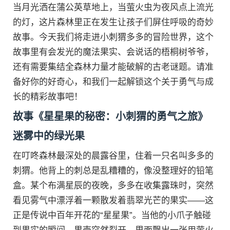
当月光洒在蒲公英草地上，当萤火虫为夜风点上流光
的灯，这片森林里正在发生让孩子们屏住呼吸的奇妙
故事。今天我们将走进小刺猬多多的冒险世界，这个
故事里有会发光的魔法果实、会说话的梧桐树爷爷，
还有需要集结全森林力量才能破解的古老谜题。请准
备好你的好奇心，和我们一起解锁这个关于勇气与成
长的精彩故事吧！
故事《星星果的秘密：小刺猬的勇气之旅》
迷雾中的绿光果
在叮咚森林最深处的晨露谷里，住着一只名叫多多的
刺猬。他背上的刺总是乱糟糟的，像没整理好的铅笔
盒。某个布满星辰的夜晚，多多在收集露珠时，突然
看见雾气中漂浮着一颗散发着翡翠光芒的果实——这
正是传说中百年开花的“星星果”。当他的小爪子触碰