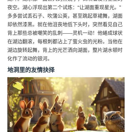
夜空。湖心浮现出第二个试炼：“让湖面重现星光。”
多多尝试丢石子、吹蒲公英，甚至跳起草裙舞，湖面
却依然漆黑。就在他沮丧地低下头时，突然看见自己
背上那些总被嘲笑的乱刺——灵机一动！他蜷成球状
在湖边翻滚，每根刺都沾上了萤火虫的光粉。当他在
湖边旋转起舞，背上的光芒洒向湖面，整片湖水顿时
化作了流动的银河。
地洞里的友情抉择