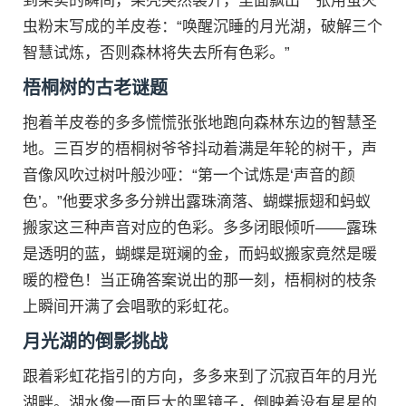
到果实的瞬间，果壳突然裂开，里面飘出一张用萤火
虫粉末写成的羊皮卷：“唤醒沉睡的月光湖，破解三个
智慧试炼，否则森林将失去所有色彩。”
梧桐树的古老谜题
抱着羊皮卷的多多慌慌张张地跑向森林东边的智慧圣
地。三百岁的梧桐树爷爷抖动着满是年轮的树干，声
音像风吹过树叶般沙哑：“第一个试炼是‘声音的颜
色’。”他要求多多分辨出露珠滴落、蝴蝶振翅和蚂蚁
搬家这三种声音对应的色彩。多多闭眼倾听——露珠
是透明的蓝，蝴蝶是斑斓的金，而蚂蚁搬家竟然是暖
暖的橙色！当正确答案说出的那一刻，梧桐树的枝条
上瞬间开满了会唱歌的彩虹花。
月光湖的倒影挑战
跟着彩虹花指引的方向，多多来到了沉寂百年的月光
湖畔。湖水像一面巨大的黑镜子，倒映着没有星星的