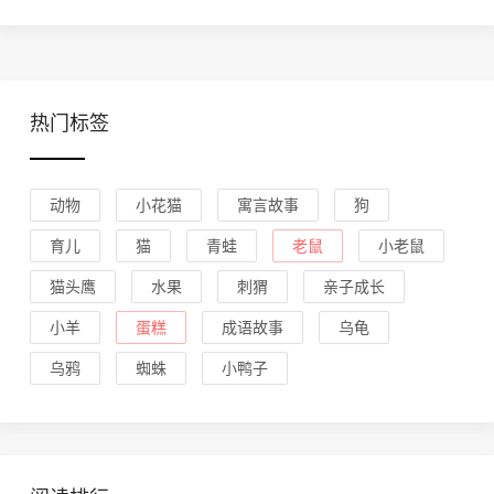
热门标签
动物
小花猫
寓言故事
狗
育儿
猫
青蛙
老鼠
小老鼠
猫头鹰
水果
刺猬
亲子成长
小羊
蛋糕
成语故事
乌龟
乌鸦
蜘蛛
小鸭子