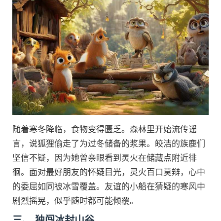
随着寒冬降临，食物变得匮乏。森林里开始流传谣
言，说狐狸偷走了为过冬储备的浆果。皎洁的族鹿们
坚信不疑，因为她曾亲眼看到灵火在储藏点附近徘
徊。面对最好朋友的怀疑目光，灵火百口莫辩，心中
的委屈如同被冰雪覆盖。友谊的小船在猜疑的寒风中
剧烈摇晃，似乎随时都可能倾覆。
三、 独闯冰封山谷