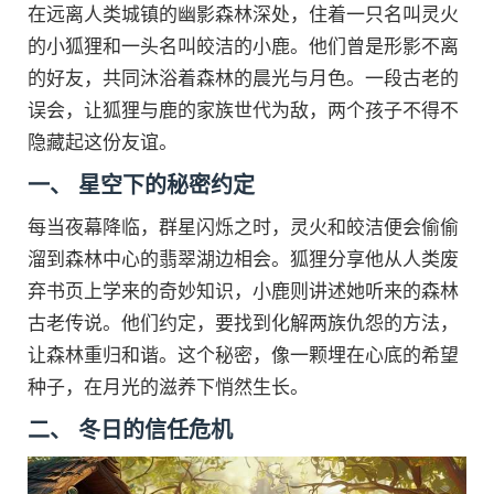
在远离人类城镇的幽影森林深处，住着一只名叫灵火
的小狐狸和一头名叫皎洁的小鹿。他们曾是形影不离
的好友，共同沐浴着森林的晨光与月色。一段古老的
误会，让狐狸与鹿的家族世代为敌，两个孩子不得不
隐藏起这份友谊。
一、 星空下的秘密约定
每当夜幕降临，群星闪烁之时，灵火和皎洁便会偷偷
溜到森林中心的翡翠湖边相会。狐狸分享他从人类废
弃书页上学来的奇妙知识，小鹿则讲述她听来的森林
古老传说。他们约定，要找到化解两族仇怨的方法，
让森林重归和谐。这个秘密，像一颗埋在心底的希望
种子，在月光的滋养下悄然生长。
二、 冬日的信任危机