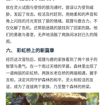
就在灵火试图与受惊的狼沟通时，狼误以为受到威
胁，发起了攻击。皎洁及时赶到，用她柔和的声音和
角上闪烁的月光安抚了狼的情绪。狐狸与鹿合力，不
仅化解了危机，还帮助迷路的狼找到了回家的路。他
们的勇敢与善意，无声地消融了两族间冰封已久的隔
阂。
六、 彩虹桥上的新篇章
经历这次冒险后，狐狸与鹿的家族看到了两个孩子的
智慧与勇气。在一个雨过天晴的早晨，森林里出现了
一道绚丽的彩虹桥。两族长老在桥的两端相遇，握手
言和，决定共同守护森林的和平。灵火和皎洁的友
谊，成为了连接两个家族、乃至整个森林的桥梁。