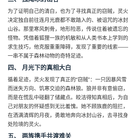
为了证明自己的清白，也为了寻找真正的窃贼，灵火
决定独自前往连月光鹿都不敢踏入的、被诅咒的冰封
山谷。那里寒风刺骨，地形险恶，传说住着被遗忘的
怪物。凭借着狐狸一族的机敏和从人类书本上学到的
求生技巧，他克服重重障碍，发现了重要的线索——
一串不属于森林动物的奇特足迹。
四、 月光下的真相大白
循着足迹，灵火发现了真正的“窃贼”：一只因暴风雪
而迷失方向、饥寒交迫的森林狼。狼并非有意偷窃，
而是在慌乱中碰翻了储藏点。皎洁得知真相后，为自
己对朋友的怀疑感到无比羞愧。她不顾族鹿的阻拦，
在洒满清辉的月夜，勇敢地奔向冰封山谷，去寻找身
处险境的灵火。
五、 两族携手共渡难关