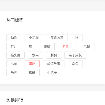
热门标签
动物
小花猫
寓言故事
狗
育儿
猫
青蛙
老鼠
小老鼠
猫头鹰
水果
刺猬
亲子成长
小羊
蛋糕
成语故事
乌龟
乌鸦
蜘蛛
小鸭子
阅读排行