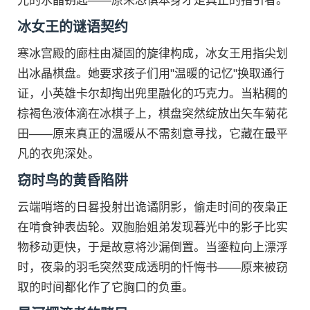
光的水晶钥匙——原来恐惧本身才是真正的指引者。
冰女王的谜语契约
寒冰宫殿的廊柱由凝固的旋律构成，冰女王用指尖划
出冰晶棋盘。她要求孩子们用"温暖的记忆"换取通行
证，小英雄卡尔却掏出兜里融化的巧克力。当粘稠的
棕褐色液体滴在冰棋子上，棋盘突然绽放出矢车菊花
田——原来真正的温暖从不需刻意寻找，它藏在最平
凡的衣兜深处。
窃时鸟的黄昏陷阱
云端哨塔的日晷投射出诡谲阴影，偷走时间的夜枭正
在啃食钟表齿轮。双胞胎姐弟发现暮光中的影子比实
物移动更快，于是故意将沙漏倒置。当鎏粒向上漂浮
时，夜枭的羽毛突然变成透明的忏悔书——原来被窃
取的时间都化作了它胸口的负重。