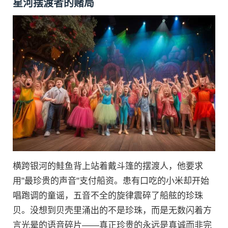
星河摆渡者的赌局
横跨银河的鲑鱼背上站着戴斗篷的摆渡人，他要求
用"最珍贵的声音"支付船资。患有口吃的小米却开始
唱跑调的童谣，五音不全的旋律震碎了船舷的珍珠
贝。没想到贝壳里涌出的不是珍珠，而是无数闪着方
言光晕的语音碎片——真正珍贵的永远是真诚而非完