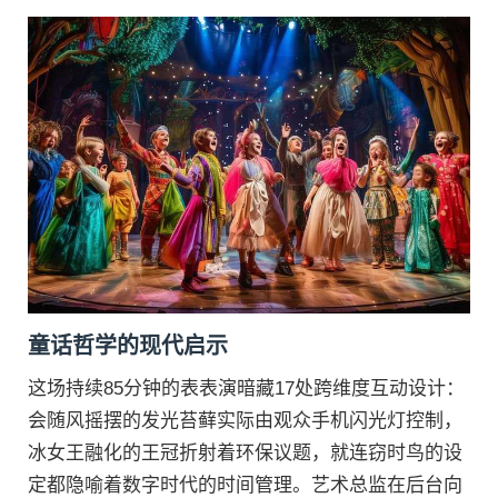
童话哲学的现代启示
这场持续85分钟的表表演暗藏17处跨维度互动设计：
会随风摇摆的发光苔藓实际由观众手机闪光灯控制，
冰女王融化的王冠折射着环保议题，就连窃时鸟的设
定都隐喻着数字时代的时间管理。艺术总监在后台向