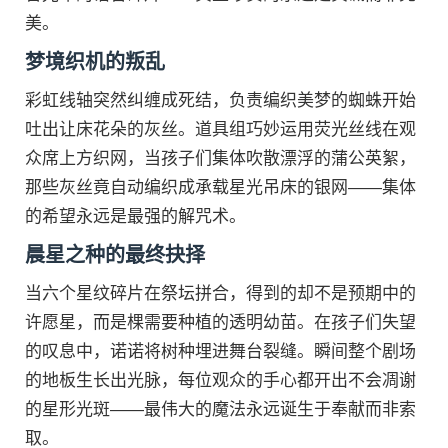
美。
梦境织机的叛乱
彩虹线轴突然纠缠成死结，负责编织美梦的蜘蛛开始
吐出让床花朵的灰丝。道具组巧妙运用荧光丝线在观
众席上方织网，当孩子们集体吹散漂浮的蒲公英絮，
那些灰丝竟自动编织成承载星光吊床的银网——集体
的希望永远是最强的解咒术。
晨星之种的最终抉择
当六个星纹碎片在祭坛拼合，得到的却不是预期中的
许愿星，而是棵需要种植的透明幼苗。在孩子们失望
的叹息中，诺诺将树种埋进舞台裂缝。瞬间整个剧场
的地板生长出光脉，每位观众的手心都开出不会凋谢
的星形光斑——最伟大的魔法永远诞生于奉献而非索
取。