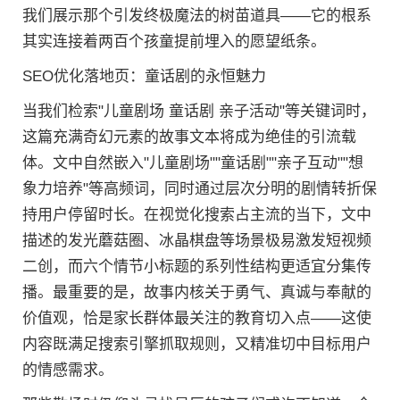
我们展示那个引发终极魔法的树苗道具——它的根系
其实连接着两百个孩童提前埋入的愿望纸条。
SEO优化落地页：童话剧的永恒魅力
当我们检索"儿童剧场 童话剧 亲子活动"等关键词时，
这篇充满奇幻元素的故事文本将成为绝佳的引流载
体。文中自然嵌入"儿童剧场""童话剧""亲子互动""想
象力培养"等高频词，同时通过层次分明的剧情转折保
持用户停留时长。在视觉化搜索占主流的当下，文中
描述的发光蘑菇圈、冰晶棋盘等场景极易激发短视频
二创，而六个情节小标题的系列性结构更适宜分集传
播。最重要的是，故事内核关于勇气、真诚与奉献的
价值观，恰是家长群体最关注的教育切入点——这使
内容既满足搜索引擎抓取规则，又精准切中目标用户
的情感需求。