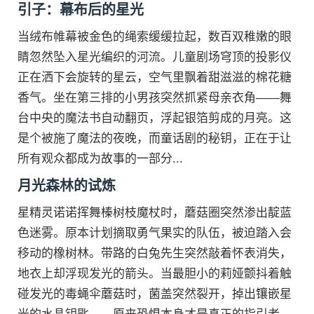
引子：幕布后的星光
当绒布帷幕被金色的绳索缓缓拉起，数百双稚嫩的眼
睛忽然坠入星光编织的河流。儿童剧场穹顶的投影仪
正在洒下会旋转的星云，空气里飘着甜滋滋的棉花糖
香气。坐在第三排的小男孩突然抓紧母亲衣角——舞
台中央的魔法书自动翻页，浮起银箔剪成的月亮。这
是个被施了魔法的夜晚，而童话剧的秘钥，正在于让
所有观众都成为故事的一部分...
月光森林的试炼
星精灵诺诺挥舞榛树枝魔杖时，蘑菇圈突然渗出靛蓝
色迷雾。原本计划摘取勇气果实的队伍，被迫踏入会
移动的橡树林。带路的白兔先生突然敲着怀表消失，
地衣上却浮现发光的箭头。当最胆小的莉娅颤抖着触
碰发光的毒蝇伞蘑菇时，菌盖突然裂开，掉出镶嵌星