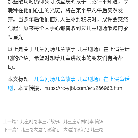
那些散场时仍仰头寻找星辰的孩子们或许不知道，今
晚种在他们心上的光斑，将在某个平凡午后突然发
芽。当多年后他们面对人生冰封秘境时，或许会突然
记起：原来每个人手心都曾收到过儿童剧场馈赠的永
恒星光…
以上是关于儿童剧场儿童故事 儿童剧场正在上演童话
剧的介绍，希望对想给儿童讲故事的朋友们有所帮
助。
本文标题：
儿童剧场儿童故事 儿童剧场正在上演童话
剧
；本文链接：https://rc-yjbl.com/ert/266963.html。
上一篇：
儿童剧剧本童话故事、儿童童话剧剧本 简短
下一篇：
儿童剧大运河漂流记 - 大运河漂流记 儿童剧