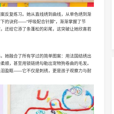
图案反复练习。她从直线绣到曲线，从单色绣到渐
下的诀窍——“呼吸配合针脚”，渐渐掌握了节
案，还给它添了条蓬松的彩尾，这突破让她欣喜若
影。她融合了所有学过的简单图案：用法国结绣出
的柔顺，甚至用锁链绣勾勒出宠物狗卷曲的毛发。
热泪盈眶——它不仅是刺绣，更是孩子观察力与耐