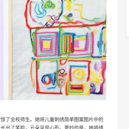
震惊了全校师生。她将儿童刺绣简单图案图片中的
朵长出了笑脸，云朵呈现心形。更妙的是，她将绣