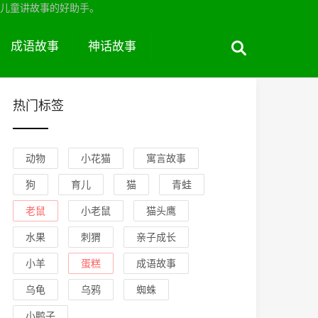
儿童讲故事的好助手。
成语故事
神话故事
热门标签
动物
小花猫
寓言故事
狗
育儿
猫
青蛙
老鼠
小老鼠
猫头鹰
水果
刺猬
亲子成长
小羊
蛋糕
成语故事
乌龟
乌鸦
蜘蛛
小鸭子