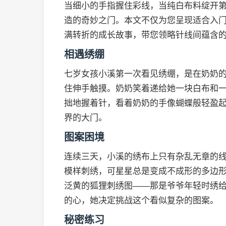
当细小的手指握住彩线，当纯白布料绽开
造的奇妙之门。本文不仅为您呈现适合入
满转折的成长故事，带您领略针线间蕴含
相遇绣绷
七岁女孩小溪第一次看见绣绷，是在奶奶
住伸手触摸。奶奶笑着递给她一块白布和一
拙地握着针，看着奶奶的手像蝴蝶般轻盈
界的大门。
图案困境
连续三天，小溪的绣布上只有杂乱无章的
模样刺绣，可星星总是变成不成形的多边
泛黄的狐狸刺绣图——那是爷爷年轻时绣
的心，她决定挑战这个看似复杂的图案。
秘密练习