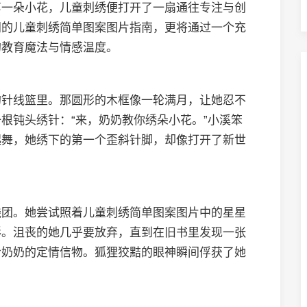
第一朵小花，儿童刺绣便打开了一扇通往专注与创
门的儿童刺绣简单图案图片指南，更将通过一个充
的教育魔法与情感温度。
的针线篮里。那圆形的木框像一轮满月，让她忍不
根钝头绣针：“来，奶奶教你绣朵小花。”小溪笨
起舞，她绣下的第一个歪斜针脚，却像打开了新世
线团。她尝试照着儿童刺绣简单图案图片中的星星
形。沮丧的她几乎要放弃，直到在旧书里发现一张
给奶奶的定情信物。狐狸狡黠的眼神瞬间俘获了她