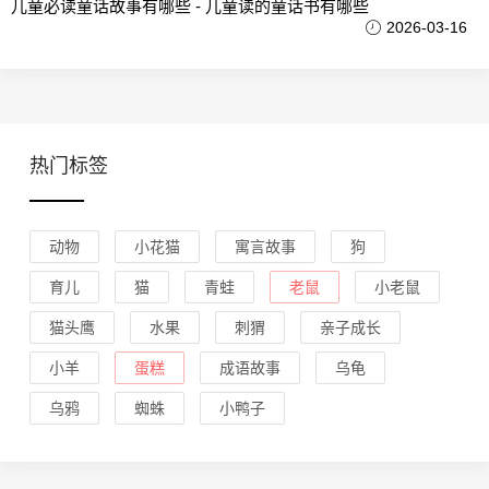
儿童必读童话故事有哪些 - 儿童读的童话书有哪些
2026-03-16
热门标签
动物
小花猫
寓言故事
狗
育儿
猫
青蛙
老鼠
小老鼠
猫头鹰
水果
刺猬
亲子成长
小羊
蛋糕
成语故事
乌龟
乌鸦
蜘蛛
小鸭子