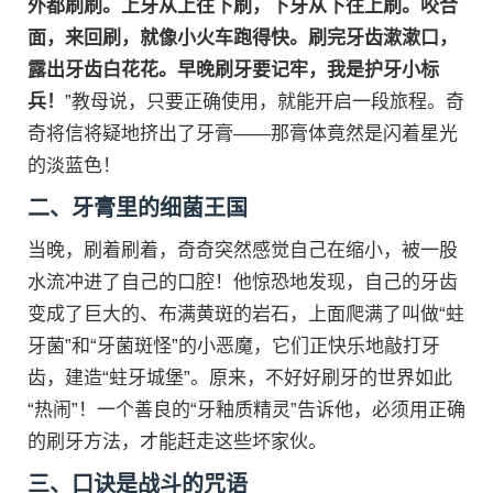
外都刷刷。上牙从上往下刷，下牙从下往上刷。咬合
面，来回刷，就像小火车跑得快。刷完牙齿漱漱口，
露出牙齿白花花。早晚刷牙要记牢，我是护牙小标
兵！
”教母说，只要正确使用，就能开启一段旅程。奇
奇将信将疑地挤出了牙膏——那膏体竟然是闪着星光
的淡蓝色！
二、牙膏里的细菌王国
当晚，刷着刷着，奇奇突然感觉自己在缩小，被一股
水流冲进了自己的口腔！他惊恐地发现，自己的牙齿
变成了巨大的、布满黄斑的岩石，上面爬满了叫做“蛀
牙菌”和“牙菌斑怪”的小恶魔，它们正快乐地敲打牙
齿，建造“蛀牙城堡”。原来，不好好刷牙的世界如此
“热闹”！一个善良的“牙釉质精灵”告诉他，必须用正确
的刷牙方法，才能赶走这些坏家伙。
三、口诀是战斗的咒语