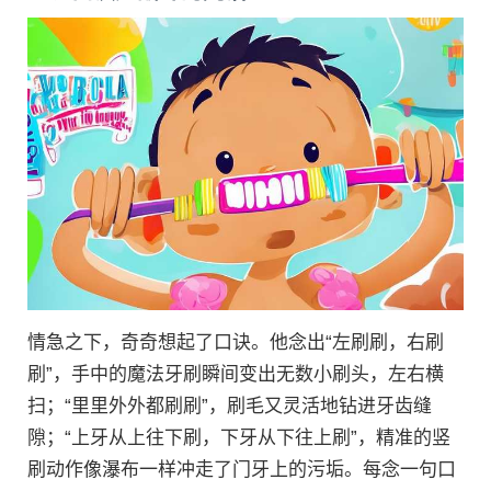
情急之下，奇奇想起了口诀。他念出“左刷刷，右刷
刷”，手中的魔法牙刷瞬间变出无数小刷头，左右横
扫；“里里外外都刷刷”，刷毛又灵活地钻进牙齿缝
隙；“上牙从上往下刷，下牙从下往上刷”，精准的竖
刷动作像瀑布一样冲走了门牙上的污垢。每念一句口