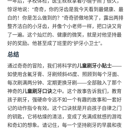
一年后，学校体检，医生叔叔拿着小镜子照了很久，
惊讶地说：“奇奇，你的牙齿是我今天看到最健康、最
白的！你是怎么做到的？”奇奇骄傲地笑了，露出两排
整齐洁白的小牙齿，并像个小老师一样，把口诀又背
了一遍。这个灿烂的、健康的微笑，就是对他坚持最
好的奖励。他甚至成了班里的“护牙小卫士”。
总结
通过奇奇的冒险，我们将科学的
儿童刷牙小贴士
——
如使用含氟牙膏、牙刷倾斜45度、照顾到每个牙面、
每次刷满两分钟、定期更换牙刷——全部融入了那个
神奇的
儿童刷牙口诀
之中。这个故事告诉我们，教育
孩子刷牙，强硬命令远不如一个有趣的故事和一套好
记的动作指令有效。这个口诀就是开启孩子自律之门
的钥匙，它将枯燥的清洁，变成了充满成就感的游戏
和奇幻的想象。请记住，每一个坚持刷牙的早晨和夜