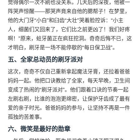
觉得偶尔一次不刷也没关系。几天后的深夜，他被一
阵哭声惊醒——那哭声竟来自他的腮帮子！在梦里，
他的大门牙“小白”和臼齿“大壮”哭着脸控诉：“小主
人，细菌们又回来了，它们比之前更凶了！我们好疼
啊！”原来，蛀牙菌正在疯狂挖洞。奇奇后悔不已，这
才明白，刷牙是一场不能停歇的“每日保卫战”。
五、全家总动员的刷牙派对
这次，奇奇不仅自己重新拿起魔法牙膏，还拉着爸爸
妈妈一起。他把口诀教给了全家，每天早晚，卫生间
变成了热闹的“刷牙派对”。他们跟着口诀的节奏一起
左刷右刷，比谁的泡泡更绵密，让保护牙齿成了最有
爱的亲子时光。爸爸妈妈的参与，让坚持不再是一件
孤独的苦差事。
六、微笑是最好的勋章