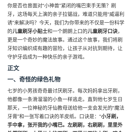
你是否也曾面对“小神兽”紧闭的嘴巴束手无策？刷
牙，这场每天上演的亲子拉锯战，难道只能用“威逼利
诱”来解决吗？今天，我们为你带来的不仅是一份科学
的
儿童刷牙小贴士
和一个朗朗上口的
儿童刷牙口诀
，
更是一个奇妙的魔法故事。通过这个故事，我们将刷
牙知识编织成有趣的冒险，让孩子从对抗到期待，让
守护牙齿成为一种快乐的亲子游戏。
正文
一、奇怪的绿色礼物
七岁的小男孩奇奇最讨厌刷牙。每次妈妈拿出牙刷，
他都像一条滑溜溜的小鱼一样逃走。直到他七岁生日
那天，一位神秘的牙仙教母送给他一支会发光的“魔法
牙膏”和一张写着口诀的羊皮纸。口诀是：“
小牙刷，
手中拿，张开我的小嘴巴。左刷刷，右刷刷，里里外