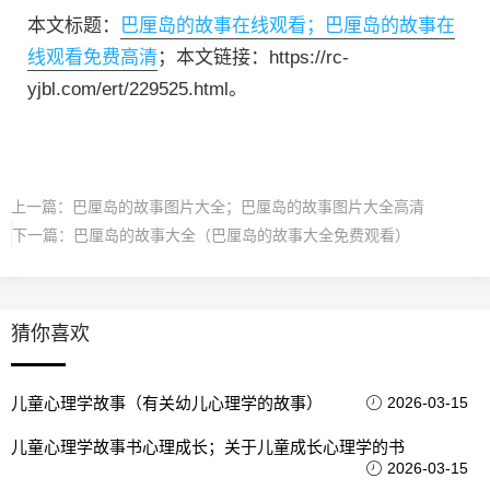
本文标题：
巴厘岛的故事在线观看；巴厘岛的故事在
线观看免费高清
；本文链接：https://rc-
yjbl.com/ert/229525.html。
上一篇：
巴厘岛的故事图片大全；巴厘岛的故事图片大全高清
下一篇：
巴厘岛的故事大全（巴厘岛的故事大全免费观看）
猜你喜欢
儿童心理学故事（有关幼儿心理学的故事）
2026-03-15
儿童心理学故事书心理成长；关于儿童成长心理学的书
2026-03-15