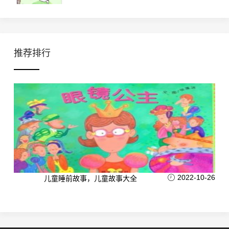
推荐排行
2022-10-26
儿童睡前故事，儿童故事大全