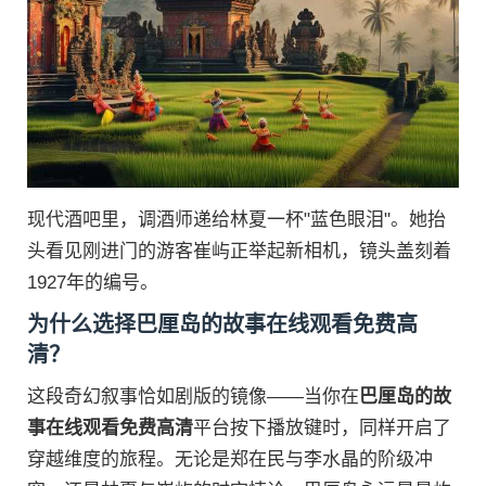
现代酒吧里，调酒师递给林夏一杯"蓝色眼泪"。她抬
头看见刚进门的游客崔屿正举起新相机，镜头盖刻着
1927年的编号。
为什么选择巴厘岛的故事在线观看免费高
清？
这段奇幻叙事恰如剧版的镜像——当你在
巴厘岛的故
事在线观看免费高清
平台按下播放键时，同样开启了
穿越维度的旅程。无论是郑在民与李水晶的阶级冲