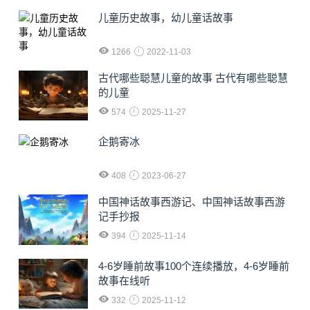
儿童历史故事，幼儿童话故事
1266
2022-11-03
古代哪些聪慧儿童的故事 古代有哪些聪慧
的儿童
574
2025-11-27
企鹅寄冰
408
2023-06-27
中国神话故事西游记、中国神话故事西游
记手抄报
394
2025-11-14
4-6岁睡前故事100个连续播放，4-6岁睡前
故事在线听
332
2025-11-12