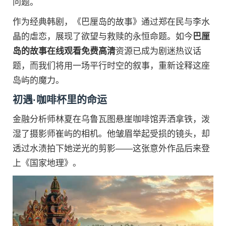
问题。
作为经典韩剧，《巴厘岛的故事》通过郑在民与李水
晶的虐恋，展现了欲望与救赎的永恒命题。如今
巴厘
岛的故事在线观看免费高清
资源已成为剧迷热议话
题，而我们将用一场平行时空的叙事，重新诠释这座
岛屿的魔力。
初遇·咖啡杯里的命运
金融分析师林夏在乌鲁瓦图悬崖咖啡馆弄洒拿铁，泼
湿了摄影师崔屿的相机。他皱眉举起受损的镜头，却
透过水渍拍下她逆光的剪影——这张意外作品后来登
上《国家地理》。