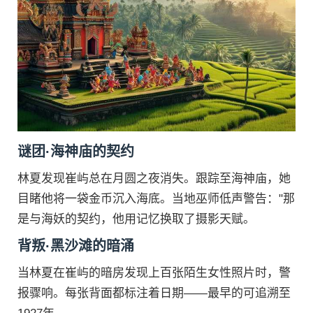
谜团·海神庙的契约
林夏发现崔屿总在月圆之夜消失。跟踪至海神庙，她
目睹他将一袋金币沉入海底。当地巫师低声警告："那
是与海妖的契约，他用记忆换取了摄影天赋。
背叛·黑沙滩的暗涌
当林夏在崔屿的暗房发现上百张陌生女性照片时，警
报骤响。每张背面都标注着日期——最早的可追溯至