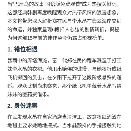
当"巴厘岛的故事 国语版免费观看"成为热搜关键词，
这部经典韩剧再度唤醒观众对热带风情的浪漫想象。
本文将带您深入解析郑在民与李水晶在翡翠海岸交织
的命运，并独家呈现6段扣人心弦的剧情转折，揭秘
为何这部15年前的佳作至今仍霸占影视榜单。
1. 错位相遇
暴雨中的库塔海滩，富二代郑在民的跑车溅湿了打工
妹李水晶的衣裙。他甩出赔偿的傲慢，与她将折成纸
飞机掷回的反击，在夕阳下拉开了这段阶级悬殊的邂
逅。观众此刻尚未察觉，那个纸飞机里藏着水晶写给
妹妹的医药费借条。
2. 身份迷雾
在民发现水晶在自家酒店当清洁工，故意将红酒洒在
地毯上要求她跪地擦拭。当水晶颤抖的手指接触到地