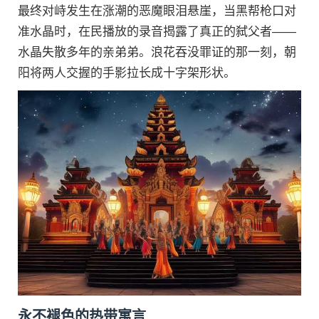
最终对峙发生在涨潮的恶魔眼泪悬崖，当黑帮枪口对
准水晶时，在民播放的录音揭露了真正的弑父者——
水晶失散多年的亲弟弟。浪花吞没罪证的那一刻，朝
阳将两人交握的手影拉长成十字架形状。
永不褪色的热带寓言