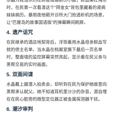
水晶为救溺水的在民被珊瑚割伤小腿，鲜血染红海水
时，在民第一次看清这个"拜金女"背包里藏着的肾病
妹妹病历。暴雨夜他砸开诊所大门抢透析机的场景，
让"巴厘岛的故事国语版"的弹幕瞬间刷屏。
4. 遗产诅咒
在民继承的酒店地契背后，浮现着用水晶母亲鲜血写
就的债主名单。当水晶在档案室撕下最后一页名单
时，整面墙的监控屏幕突然亮起，显示着在民父亲与
黑帮交易的实时画面。
5. 双面间谍
水晶戴上器潜入拍卖会，却听到在民为保护她故意向
黑帮承认弑父。她不知道耳机里沙沙的杂音，源自埋
在在民心脏旁的微型定位器正被金属探测器干扰。
6. 潮汐审判