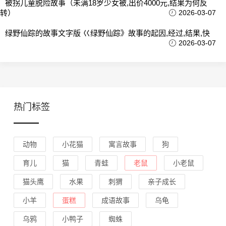
被拐儿童脱险故事（未满18岁少女被,出价4000元,结果为何反
转）
2026-03-07
绿野仙踪的故事文字版 巜绿野仙踪》故事的起因,经过,结果,快
2026-03-07
热门标签
动物
小花猫
寓言故事
狗
育儿
猫
青蛙
老鼠
小老鼠
猫头鹰
水果
刺猬
亲子成长
小羊
蛋糕
成语故事
乌龟
乌鸦
小鸭子
蜘蛛