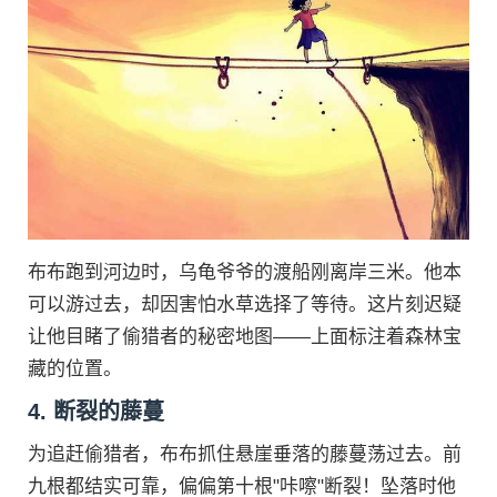
布布跑到河边时，乌龟爷爷的渡船刚离岸三米。他本
可以游过去，却因害怕水草选择了等待。这片刻迟疑
让他目睹了偷猎者的秘密地图——上面标注着森林宝
藏的位置。
4. 断裂的藤蔓
为追赶偷猎者，布布抓住悬崖垂落的藤蔓荡过去。前
九根都结实可靠，偏偏第十根"咔嚓"断裂！坠落时他