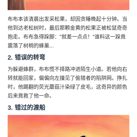
布布本该清晨出发采松果，却因贪睡晚起十分钟。当
他到达老松树时，最后那颗金黄的松果正被松鼠奇奇
抱走。布布急得跺脚："就差一点点！"谁料这一跺竟
震落了树梢的蜂巢...
2. 错误的转弯
为躲避蜂群，布布慌不择路冲进陌生小道。若他向右
转就能回家，偏偏向左撞见了偷猎者的陷阱网。挣扎
时，他踢翻的荧光蘑菇汁染绿了皮毛，这奇异的颜色
后来竟救了他一命。
3. 错过的渡船