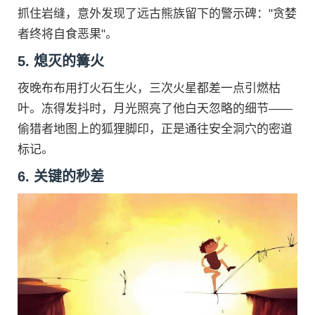
抓住岩缝，意外发现了远古熊族留下的警示碑："贪婪
者终将自食恶果"。
5. 熄灭的篝火
夜晚布布用打火石生火，三次火星都差一点引燃枯
叶。冻得发抖时，月光照亮了他白天忽略的细节——
偷猎者地图上的狐狸脚印，正是通往安全洞穴的密道
标记。
6. 关键的秒差