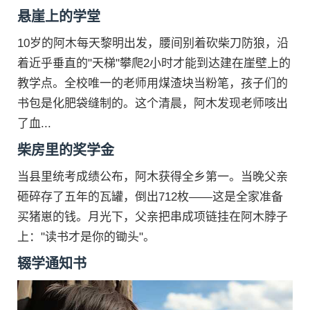
悬崖上的学堂
10岁的阿木每天黎明出发，腰间别着砍柴刀防狼，沿
着近乎垂直的"天梯"攀爬2小时才能到达建在崖壁上的
教学点。全校唯一的老师用煤渣块当粉笔，孩子们的
书包是化肥袋缝制的。这个清晨，阿木发现老师咳出
了血...
柴房里的奖学金
当县里统考成绩公布，阿木获得全乡第一。当晚父亲
砸碎存了五年的瓦罐，倒出712枚——这是全家准备
买猪崽的钱。月光下，父亲把串成项链挂在阿木脖子
上："读书才是你的锄头"。
辍学通知书