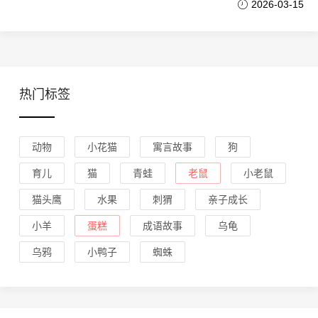
2026-03-15
热门标签
动物
小花猫
寓言故事
狗
育儿
猫
青蛙
老鼠
小老鼠
猫头鹰
水果
刺猬
亲子成长
小羊
蛋糕
成语故事
乌龟
乌鸦
小鸭子
蜘蛛