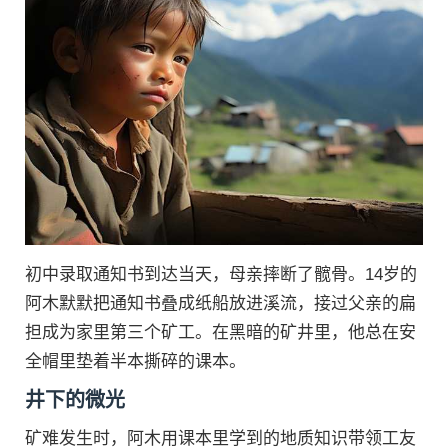
初中录取通知书到达当天，母亲摔断了髋骨。14岁的
阿木默默把通知书叠成纸船放进溪流，接过父亲的扁
担成为家里第三个矿工。在黑暗的矿井里，他总在安
全帽里垫着半本撕碎的课本。
井下的微光
矿难发生时，阿木用课本里学到的地质知识带领工友