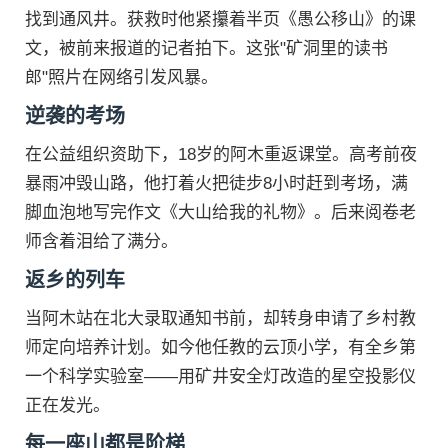
找到通风井。获救时他紧攥着半页《愚公移山》的课
文，被前来报道的记者拍下。这张"矿洞里的读书
郎"照片在网络引发风暴。
逆袭的考场
在公益组织资助下，18岁的阿木重返课堂。高考前夜
暴雨冲毁山路，他打着火把徒步8小时赶到考场，满
脚血泡地写完作文《大山给我的礼物》。后来阅卷老
师含着泪给了满分。
返乡的列车
当阿木站在北大录取通知书前，却转身申请了乡村教
师定向培养计划。如今他任教的云顶小学，有全乡第
一个科学实验室——用矿井安全灯改造的星空投影仪
正在发光。
每一座山都是阶梯