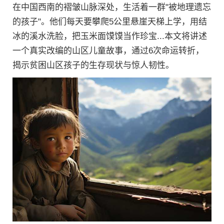
在中国西南的褶皱山脉深处，生活着一群"被地理遗忘
的孩子"。他们每天要攀爬5公里悬崖天梯上学，用结
冰的溪水洗脸，把玉米面馍馍当作珍宝...本文将讲述
一个真实改编的山区儿童故事，通过6次命运转折，
揭示贫困山区孩子的生存现状与惊人韧性。