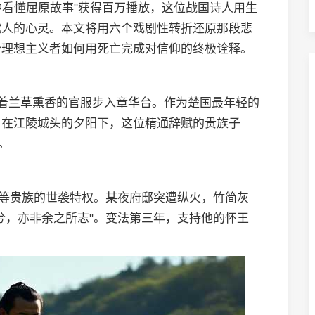
钟看懂屈原故事"获得百万播放，这位战国诗人用生
代人的心灵。本文将用六个戏剧性转折还原那段悲
个理想主义者如何用死亡完成对信仰的终极诠释。
身着兰草熏香的官服步入章华台。作为楚国最年轻的
。在江陵城头的夕阳下，这位精通辞赋的贵族子
。
阳等贵族的世袭特权。某夜府邸突遭纵火，竹简灰
兮，亦非余之所志"。变法第三年，支持他的怀王