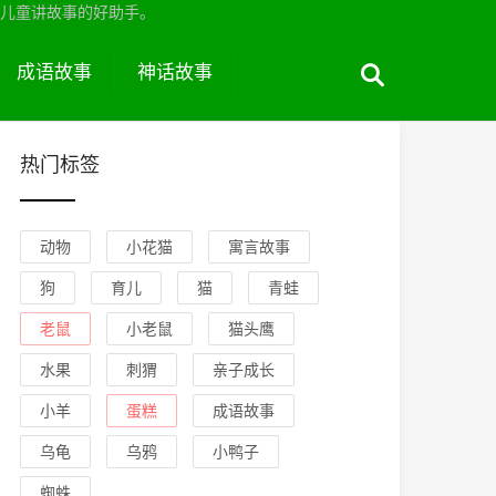
儿童讲故事的好助手。
成语故事
神话故事
热门标签
动物
小花猫
寓言故事
狗
育儿
猫
青蛙
老鼠
小老鼠
猫头鹰
水果
刺猬
亲子成长
小羊
蛋糕
成语故事
乌龟
乌鸦
小鸭子
蜘蛛