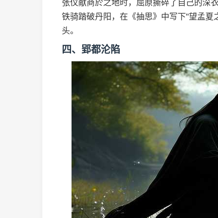
张仪献商於之地时，屈原撕碎了自己的深
铁骑踏破丹阳，在《抽思》中写下"望孟夏
头。
四、郢都沦陷