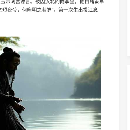
衣玉带闯宫谏言。被囚汉北的雨季里，他目睹秦军
之短夜兮，何晦明之若岁"，第一次生出投江念