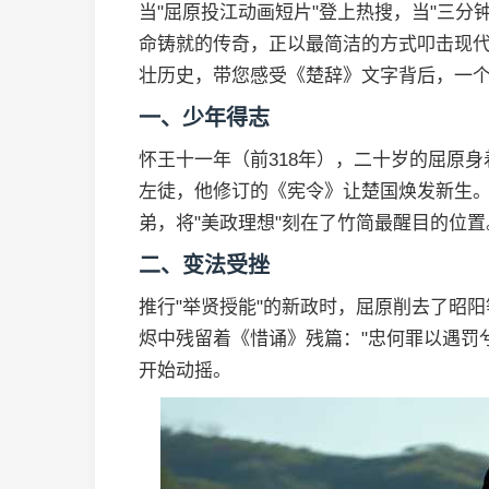
当"屈原投江动画短片"登上热搜，当"三分
命铸就的传奇，正以最简洁的方式叩击现
壮历史，带您感受《楚辞》文字背后，一
一、少年得志
怀王十一年（前318年），二十岁的屈原
左徒，他修订的《宪令》让楚国焕发新生
弟，将"美政理想"刻在了竹简最醒目的位置
二、变法受挫
推行"举贤授能"的新政时，屈原削去了昭
烬中残留着《惜诵》残篇："忠何罪以遇罚
开始动摇。