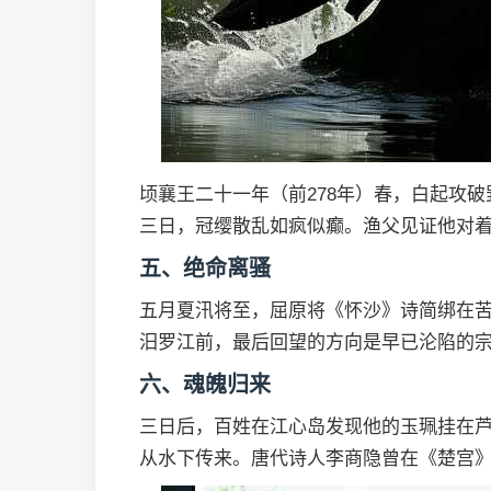
顷襄王二十一年（前278年）春，白起攻
三日，冠缨散乱如疯似癫。渔父见证他对着
五、绝命离骚
五月夏汛将至，屈原将《怀沙》诗简绑在
汨罗江前，最后回望的方向是早已沦陷的
六、魂魄归来
三日后，百姓在江心岛发现他的玉珮挂在
从水下传来。唐代诗人李商隐曾在《楚宫》