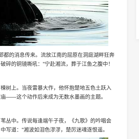
破郢都的消息传来。流放江南的屈原在洞庭湖畔狂奔
破碎的铜镜嘶吼："宁赴湘流，葬于江鱼之腹中！
苦楝树上。当夜雷暴大作，他怀抱楚地五色土跃入
宗庙——这个动作后来成为无数水墨画的主题。
芦苇丛中。传说每逢端午子夜，《九歌》的吟唱会
中写道："湘波如泪色漻漻，楚厉迷魂逐恨遥。