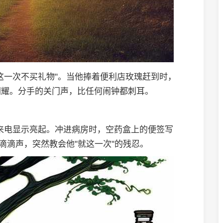
这一次不买礼物"。当他捧着便利店玫瑰赶到时，
闪耀。分手的关门声，比任何闹钟都刺耳。
来电显示亮起。冲进病房时，空药盒上的便签写
滴滴声，突然教会他"就这一次"的残忍。