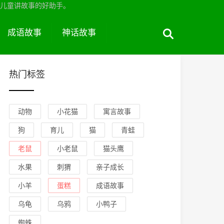
儿童讲故事的好助手。
成语故事
神话故事
热门标签
动物
小花猫
寓言故事
狗
育儿
猫
青蛙
老鼠
小老鼠
猫头鹰
水果
刺猬
亲子成长
小羊
蛋糕
成语故事
乌龟
乌鸦
小鸭子
蜘蛛