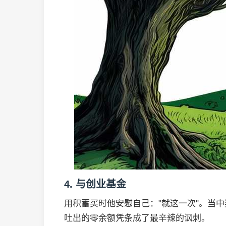
4. 与创业基金
用积蓄买时他安慰自己："就这一次"。当
吐出的零余额凭条成了最辛辣的讽刺。