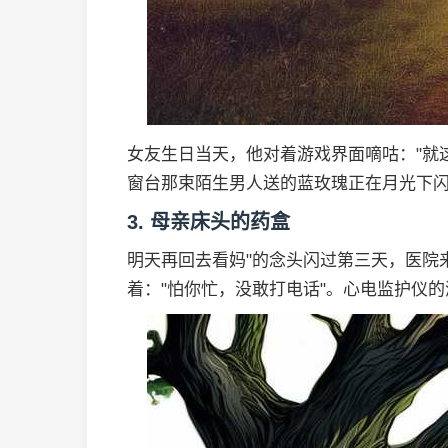
女友生日当天，他对着游戏界面嘀咕："就
窗台那束陌生男人送的蓝玫瑰正在月光下
3. 母亲床头的药盒
明天再回去看妈"的念头闪过第三天，医院
着："怕你忙，没敢打电话"。心电监护仪的