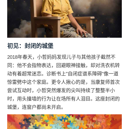
初见：封闭的城堡
2018年春天，小哲妈妈发现儿子与其他孩子截然不
同：他不会指物表达，回避眼神接触，却对洗衣机转
动有着超常迷恋。诊断书上"自闭症谱系障碍"像一道
惊雷劈中这个家庭。更令人揪心的是，当康复师首次
尝试互动时，小哲突然爆发的尖叫持续了整整半小
时，用头撞墙的行为让在场所有人泪目。这座封闭的
城堡，连窗户都尚未开启。