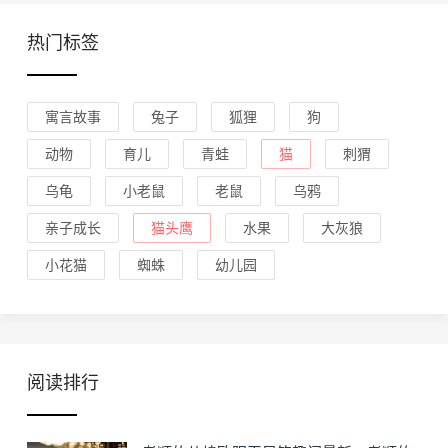
热门标签
寓言故事
兔子
狐狸
狗
动物
育儿
青蛙
猫
刺猬
乌龟
小老鼠
老鼠
乌鸦
亲子成长
猫头鹰
水果
大灰狼
小花猫
蜘蛛
幼儿园
阅读排行