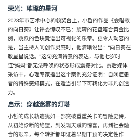
荣光：璀璨的星河
2023年市艺术中心的领奖台上，小哲的作品《会唱歌
的向日葵》让评委惊叹不已：旋转的花盘暗合黄金比
例，跳跃的色块竟谱出可视化的乐章。更令人动容的
是，当主持人问创作灵感时，他清晰说出："向日葵在
教星星说话。"这句充满诗意的表达，与他七岁时
连"妈妈"都无法呼唤的状态形成震撼对比。赛后媒体
采访中，心理专家指出这个案例充分证明：自闭症患
者的特殊感知模式，在适当引导下可转化为非凡创造
力。
启示：穿越迷雾的灯塔
小哲的成长轨迹犹如一部突破重重关卡的冒险史诗，
从初始诊断的绝望，到发现天赋的惊喜，再到社会融
合的艰辛，每个转折都印证着早期干预的决定性作