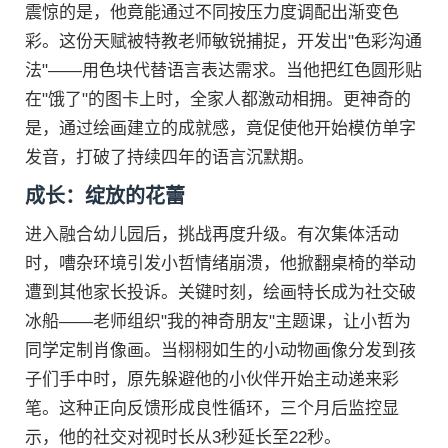
震惊的是，他竟能通过不同按压力度调配出渐变色
彩。这份天赋被特教老师敏锐捕捉，开发出"色彩沟通
法"——用色块代替语言表达需求。当他把红色圆形贴
在"饿了"的图卡上时，全家人都激动相拥。更神奇的
是，通过绘画建立的成就感，竟促使他开始模仿单字
发音，打破了持续四年的语言沉默期。
成长：绽放的花蕾
进入融合幼儿园后，挑战再度升级。有次集体活动
时，嘈杂环境引发小哲情绪崩溃，他掀翻桌椅的举动
遭到其他家长投诉。关键时刻，绘画特长成为社交破
冰船——老师组织"我的神奇朋友"主题课，让小哲为
同学定制肖像画。当栩栩如生的小动物画像分发到孩
子们手中时，原先躲避他的小伙伴开始主动递来彩
笔。这种正向反馈形成良性循环，三个月后监控显
示，他的社交对视时长从3秒延长至22秒。