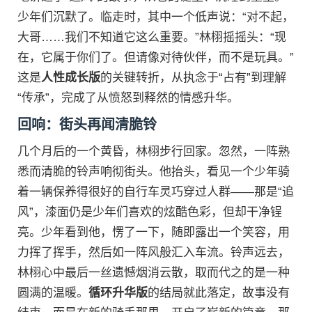
少年们沉默了。临走时，其中一个低声说：“对不起，
大哥……我们不知道它这么重要。”林栩摇摇头：“现
在，它属于你们了。但请像对待伙伴，而不是玩具。”
这是
人性成长版
的关键转折，从执念于“占有”到理解
“传承”，完成了从愤怒到释然的情感升华。
回响：街头再闻清脆铃
几个月后的一个黄昏，林栩步行回家。忽然，一阵熟
悉而清脆的铃声响彻街头。他抬头，看见一个少年骑
着一辆保养得很好的自行车灵巧穿过人群——那是“追
风”，漆面仍是少年们喜欢的炫酷色彩，但却干净锃
亮。少年看到他，愣了一下，随即露出一个笑容，用
力挥了挥手，然后如一阵风般汇入车流。铃声远去，
林栩心中最后一丝遗憾烟消云散，取而代之的是一种
圆满的温暖。
循环升华版
的结局就此落定，故事没有