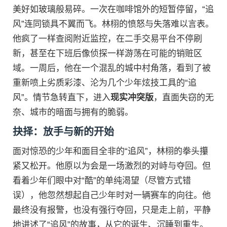
美好如玻璃般易碎。一次在咖啡馆外的短暂停留，“追
风”连同锁具不翼而飞。林栩的愤怒与失落难以言表。
他疯了一样查阅附近监控，在二手交易平台不停刷
新，甚至在下班后像侦探一样游荡在可能的销赃区
域。一周后，他在一个混乱的城中村角落，看到了被
重新喷上劣质彩漆、沦为几个少年炫技工具的“追
风”。情节急转直下，进入
现实冲突版
，直面失窃的无
奈、城市的暗面与拥有的脆弱。
抉择：放手与新的开始
面对惊恐的少年和面目全非的“追风”，林栩的拳头攥
紧又松开。他原以为会是一场激烈的对峙与夺回。但
看着少年们眼中对“酷”的单纯渴望（尽管方式错
误），他忽然想起自己少年时对一辆赛车的向往。他
最终没有报警，也没有强行夺回，只是走上前，平静
地讲述了“追风”的故事，从它的诞生、沉睡到重生。