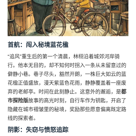
首航：闯入秘境蓝花楹
“追风”重生后的第一个清晨，林栩沿着城郊河岸骑
行。他本无目的，却不知何时拐入一条从未留意过的
僻静小巷。巷子尽头，豁然开朗，一株巨大如云的蓝
花楹正值盛放，漫天紫蓝色花雨，静静覆盖着一座废
弃的老邮亭。时间在此刻静止。这意外的邂逅，是
都
市探险版
故事的高光时刻，自行车作为钥匙，开启了
隐藏在城市褶皱里的秘境，奖励那些愿意偏离既定路
线的探索者。
阴影：失窃与愤怒追踪