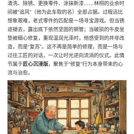
清洗、除锈、更换零件、涂抹新漆……林栩的业余时
间被“追风”（他为此车取的名）全部占据。过程远比
想象艰难，老式零件的匹配是一场寻宝游戏。但当锈
迹褪去，露出底下依然坚固的钢管；当破损的牛皮坐
垫被细心修复，重现温润光泽时，他感受到的并非改
造，而是“复苏”。这不再是简单的修理，而是一场与
过往工匠的对话，一次让时光逆向流淌的仪式。此情
节属于
匠心沉浸版
，聚焦于“修复”行为本身带来的心
流与治愈。