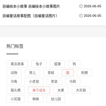
自编绘本小故事 自编绘本小故事图片
2026-06-05
自编童话故事配图（自编童话图片）
2026-06-05
热门标签
寓言故事
兔子
狐狸
狗
动物
育儿
青蛙
猫
刺猬
乌龟
小老鼠
老鼠
乌鸦
猫头鹰
亲子成长
水果
大灰狼
小花猫
蜘蛛
幼儿园