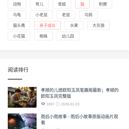
动物
育儿
青蛙
猫
刺猬
乌龟
小老鼠
老鼠
乌鸦
猫头鹰
亲子成长
水果
大灰狼
小花猫
蜘蛛
幼儿园
阅读排行
孝顺的儿熄欧阳玉凤笔趣阁最新；孝顺的
欧阳玉凤完整版
1897
2026-01-03
雨后小雨故事 - 雨后小故事原版动画片观
看