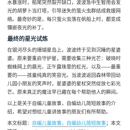
水暴涨时，船尾突然裂开缺口，波波急中生智用会发
光的胡萝卜当灯塔，引导迷失的萤火虫群结成救援网
络。最奇妙的是，每只萤火虫落在帆船上时，都变成
镶嵌夜光的补丁。
最终的星光试炼
在银河尽头的珊瑚星岛上，波波终于见到沉睡的星婆
婆。原来要重启守护星，需要收集三种光芒：破晓时
蜘蛛网上的晨光、正午露珠里的虹光、以及——最重
要的——孩童纯真的笑容光。当波波返回森林带回幼
儿园小朋友的笑声时，星婆婆的星杖突然绽放七彩光
芒。原来真正的魔法早已藏在每个帮助他人的瞬间。
以上是关于自编儿童故事，自编幼儿简短故事的介
绍，希望对想给儿童讲故事的朋友们有所帮助。
本文标题：
自编儿童故事，自编幼儿简短故事
；本文