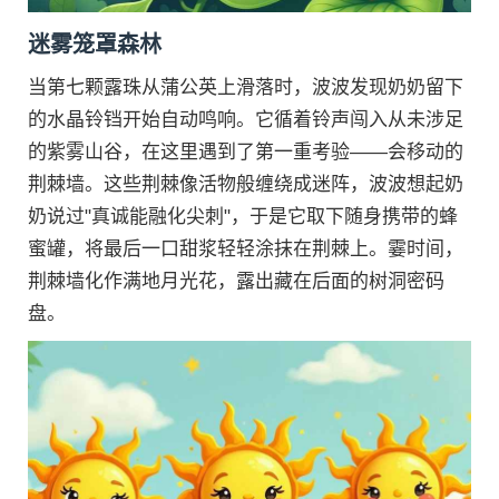
迷雾笼罩森林
当第七颗露珠从蒲公英上滑落时，波波发现奶奶留下
的水晶铃铛开始自动鸣响。它循着铃声闯入从未涉足
的紫雾山谷，在这里遇到了第一重考验——会移动的
荆棘墙。这些荆棘像活物般缠绕成迷阵，波波想起奶
奶说过"真诚能融化尖刺"，于是它取下随身携带的蜂
蜜罐，将最后一口甜浆轻轻涂抹在荆棘上。霎时间，
荆棘墙化作满地月光花，露出藏在后面的树洞密码
盘。