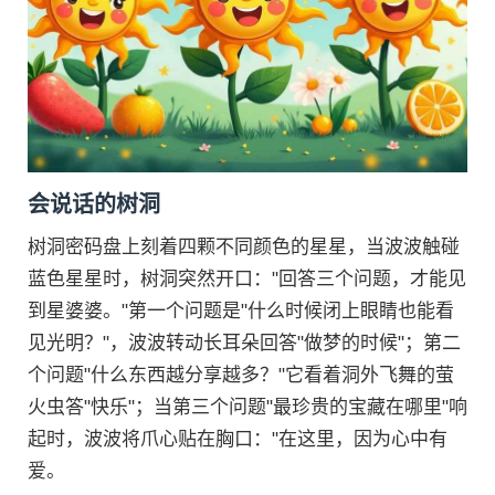
会说话的树洞
树洞密码盘上刻着四颗不同颜色的星星，当波波触碰
蓝色星星时，树洞突然开口："回答三个问题，才能见
到星婆婆。"第一个问题是"什么时候闭上眼睛也能看
见光明？"，波波转动长耳朵回答"做梦的时候"；第二
个问题"什么东西越分享越多？"它看着洞外飞舞的萤
火虫答"快乐"；当第三个问题"最珍贵的宝藏在哪里"响
起时，波波将爪心贴在胸口："在这里，因为心中有
爱。