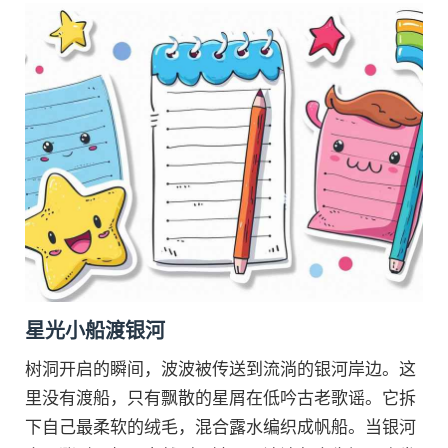
星光小船渡银河
树洞开启的瞬间，波波被传送到流淌的银河岸边。这
里没有渡船，只有飘散的星屑在低吟古老歌谣。它拆
下自己最柔软的绒毛，混合露水编织成帆船。当银河