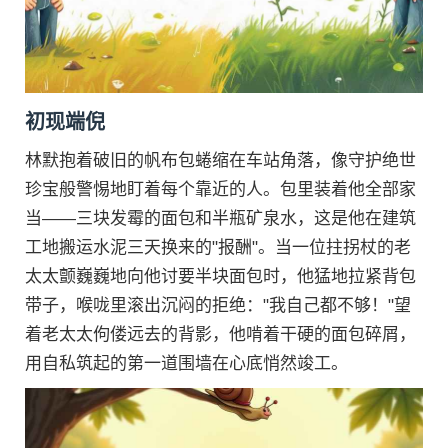
初现端倪
林默抱着破旧的帆布包蜷缩在车站角落，像守护绝世
珍宝般警惕地盯着每个靠近的人。包里装着他全部家
当——三块发霉的面包和半瓶矿泉水，这是他在建筑
工地搬运水泥三天换来的"报酬"。当一位拄拐杖的老
太太颤巍巍地向他讨要半块面包时，他猛地拉紧背包
带子，喉咙里滚出沉闷的拒绝："我自己都不够！"望
着老太太佝偻远去的背影，他啃着干硬的面包碎屑，
用自私筑起的第一道围墙在心底悄然竣工。