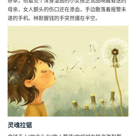
杂草，他看见个浑身湿透的小女孩正试图唤醒昏迷的
母亲，女人额头的伤口还在渗血，手边散落着报警未
遂的手机。林默握钱的手突然僵在半空。
灵魂拉锯