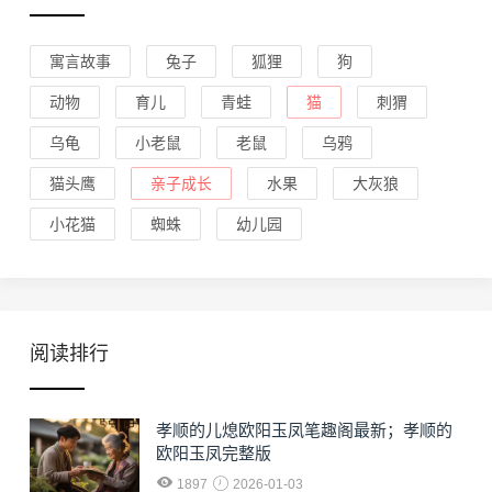
寓言故事
兔子
狐狸
狗
动物
育儿
青蛙
猫
刺猬
乌龟
小老鼠
老鼠
乌鸦
猫头鹰
亲子成长
水果
大灰狼
小花猫
蜘蛛
幼儿园
阅读排行
孝顺的儿熄欧阳玉凤笔趣阁最新；孝顺的
欧阳玉凤完整版
1897
2026-01-03