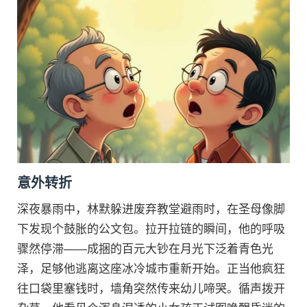
意外转折
深夜暴雨中，林默躲进废弃教堂避雨时，在圣母像脚
下发现个鼓胀的公文包。拉开拉链的瞬间，他的呼吸
骤然停滞——成捆的百元大钞在月光下泛着青色光
泽，足够他逃离这座冰冷城市重新开始。正当他疯狂
往口袋里塞钱时，墙角突然传来幼儿啼哭。循声拨开