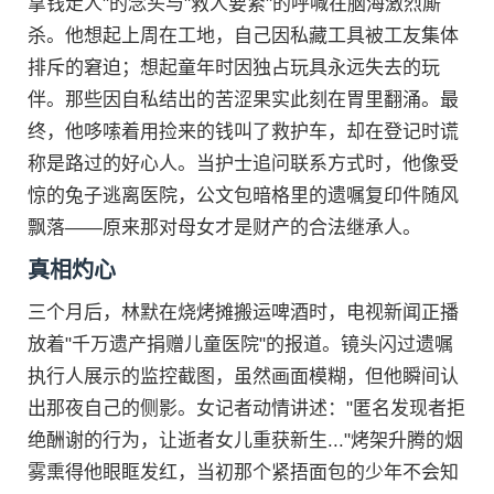
拿钱走人"的念头与"救人要紧"的呼喊在脑海激烈厮
杀。他想起上周在工地，自己因私藏工具被工友集体
排斥的窘迫；想起童年时因独占玩具永远失去的玩
伴。那些因自私结出的苦涩果实此刻在胃里翻涌。最
终，他哆嗦着用捡来的钱叫了救护车，却在登记时谎
称是路过的好心人。当护士追问联系方式时，他像受
惊的兔子逃离医院，公文包暗格里的遗嘱复印件随风
飘落——原来那对母女才是财产的合法继承人。
真相灼心
三个月后，林默在烧烤摊搬运啤酒时，电视新闻正播
放着"千万遗产捐赠儿童医院"的报道。镜头闪过遗嘱
执行人展示的监控截图，虽然画面模糊，但他瞬间认
出那夜自己的侧影。女记者动情讲述："匿名发现者拒
绝酬谢的行为，让逝者女儿重获新生..."烤架升腾的烟
雾熏得他眼眶发红，当初那个紧捂面包的少年不会知