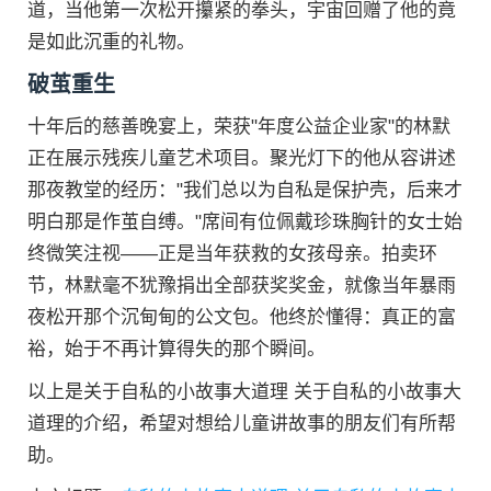
道，当他第一次松开攥紧的拳头，宇宙回赠了他的竟
是如此沉重的礼物。
破茧重生
十年后的慈善晚宴上，荣获"年度公益企业家"的林默
正在展示残疾儿童艺术项目。聚光灯下的他从容讲述
那夜教堂的经历："我们总以为自私是保护壳，后来才
明白那是作茧自缚。"席间有位佩戴珍珠胸针的女士始
终微笑注视——正是当年获救的女孩母亲。拍卖环
节，林默毫不犹豫捐出全部获奖奖金，就像当年暴雨
夜松开那个沉甸甸的公文包。他终於懂得：真正的富
裕，始于不再计算得失的那个瞬间。
以上是关于自私的小故事大道理 关于自私的小故事大
道理的介绍，希望对想给儿童讲故事的朋友们有所帮
助。