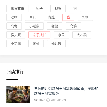
寓言故事
兔子
狐狸
狗
动物
育儿
青蛙
猫
刺猬
乌龟
小老鼠
老鼠
乌鸦
猫头鹰
亲子成长
水果
大灰狼
小花猫
蜘蛛
幼儿园
阅读排行
孝顺的儿熄欧阳玉凤笔趣阁最新；孝顺的
欧阳玉凤完整版
1896
2026-01-03