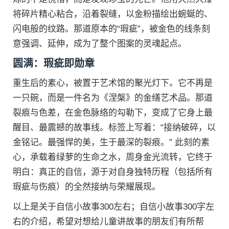
将碎片精心粘合，沿着裂缝，以金粉描绘出蜿蜒的、
闪电般的纹路。那道原本的“瑕疵”，被金色的线条刻
意强调、延伸，成为了整个图案的灵魂起点。
圆满：瑕疵即勋章
重生后的素心，被置于艺术馆的聚光灯下。它不再是
一只碗，而是一件名为《涅槃》的金缮艺术品。那道
裂痕与色差，在金色脉络的勾勒下，变成了它身上最
醒目、最震撼的故事线。标签上写着：“接纳破碎，以
金铭记。最强悍的美，生于最深的裂痕。” 此刻的素
心，承载着绿萝的生命之水，周身金光流转，它终于
明白：真正的自信，源于对自身独特历程（包括所有
瑕疵与伤痕）的全然接纳与荣耀展现。
以上是关于自信小故事300左右；自信小故事300字左
右的介绍，希望对想给儿童讲故事的朋友们有所帮