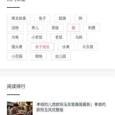
寓言故事
兔子
狐狸
狗
动物
育儿
青蛙
猫
刺猬
乌龟
小老鼠
老鼠
乌鸦
猫头鹰
亲子成长
水果
大灰狼
小花猫
蜘蛛
幼儿园
阅读排行
孝顺的儿熄欧阳玉凤笔趣阁最新；孝顺的
欧阳玉凤完整版