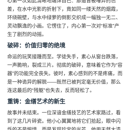
心第一次如此清晰地端详自己：那道曾被唾弃的色
差，在水中光影的折射下，竟如同一缕天然的烟霞，
环绕碗壁，与水中绿萝的倒影交织成一幅独一无二、
灵动飘逸的小画。它愣住了，内心第一次对“标准”产
生了剧烈的动摇。
破碎：价值归零的绝境
命运的玩笑接踵而至。学徒失手，素心从窗台跌落，
一声脆响，裂成三片。彻底的破碎，意味着它作为“容
器”的功能完全丧失。彼时，素心感到的不是疼痛，而
是一种诡异的解脱——既然已被判定毫无价值，那么
连这最后的“残躯”也失去，反而轻松了。
重铸：金缮艺术的新生
故事并未结束。一位深谙金缮技艺的艺术家路过，看
到了这几片碎瓷。他小心翼翼地将它们拾起，眼中闪
烁的不是惋惜，而是发现珍宝的光芒。他用天然大漆