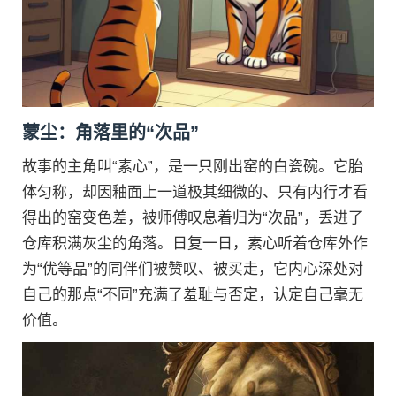
蒙尘：角落里的“次品”
故事的主角叫“素心”，是一只刚出窑的白瓷碗。它胎
体匀称，却因釉面上一道极其细微的、只有内行才看
得出的窑变色差，被师傅叹息着归为“次品”，丢进了
仓库积满灰尘的角落。日复一日，素心听着仓库外作
为“优等品”的同伴们被赞叹、被买走，它内心深处对
自己的那点“不同”充满了羞耻与否定，认定自己毫无
价值。