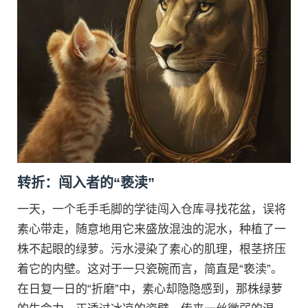
转折：闯入者的“亵渎”
一天，一个毛手毛脚的学徒闯入仓库寻找花盆，误将
素心带走，随意地用它来盛放混浊的泥水，种植了一
株不起眼的绿萝。污水浸染了素心的肌理，根茎挤压
着它的内壁。这对于一只瓷碗而言，简直是“亵渎”。
在日复一日的“折磨”中，素心却隐隐感到，那株绿萝