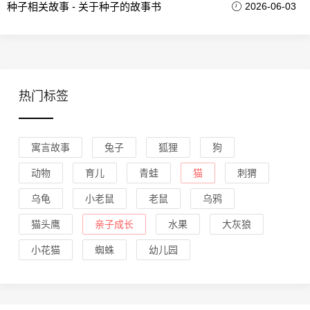
种子相关故事 - 关于种子的故事书
2026-06-03
热门标签
寓言故事
兔子
狐狸
狗
动物
育儿
青蛙
猫
刺猬
乌龟
小老鼠
老鼠
乌鸦
猫头鹰
亲子成长
水果
大灰狼
小花猫
蜘蛛
幼儿园