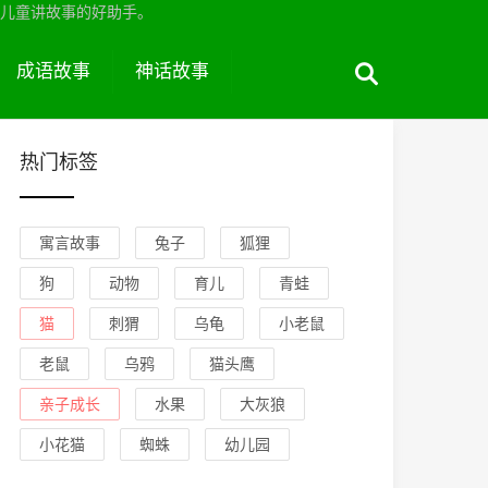
儿童讲故事的好助手。
成语故事
神话故事
热门标签
寓言故事
兔子
狐狸
狗
动物
育儿
青蛙
猫
刺猬
乌龟
小老鼠
老鼠
乌鸦
猫头鹰
亲子成长
水果
大灰狼
小花猫
蜘蛛
幼儿园