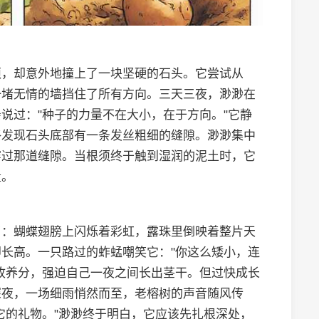
须，却意外地撞上了一块坚硬的石头。它尝试从
一堵无情的墙挡住了所有方向。三天三夜，渺渺在
说过："种子的力量不在大小，在于方向。"它静
终发现石头底部有一条发丝粗细的缝隙。渺渺集中
穿过那道缝隙。当根须终于触到湿润的泥土时，它
量。
了：蝴蝶翅膀上闪烁着彩虹，露珠里倒映着整片天
长高。一只路过的蚱蜢嘲笑它："你这么矮小，连
收养分，强迫自己一夜之间长出茎干。但过快成长
深夜，一场细雨悄然而至，老榕树的声音随风传
它的礼物。"渺渺终于明白，它应该先扎根深处，