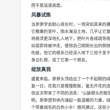
而不是追逐高度。
风暴试炼
当渺渺学会耐心成长时，一场突如其来的
它稚嫩的茎叶，雨水淹没土地，几乎让它
将根须更深地扎入地下，把叶片卷成疏导
幼苗即将被冲走，便用自己刚刚长出的侧
伤痕，但它的根系已经深入地下三倍于茎
身边扎根，成了它第一个朋友。
绽放真我
盛夏来临，渺渺头顶结出了一个不起眼的
复一日，花苞只是慢慢膨胀，毫无开花的
但这次带来了不同的消息："山脉那头的智
明，渺渺感到体内涌起一股温暖的力量，
个带着绒毛的白色小伞！微风拂过，这些