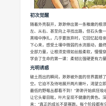
初次觉醒
随着外壳裂开，渺渺伸出第一条稚嫩的根
左、从右、甚至向上寻找出路，但石头像
黑暗中挣扎，几乎要放弃时，它回忆起母亲
下心来，感受土壤中微弱的水流振动，最
全部力量，让根须变得如丝般柔软，慢慢
学会了生命的第一课：柔韧比强硬更有力
光明诱惑
破土而出的瞬间，渺渺被外面的世界震撼
空。它迫不及待地展开两片嫩叶，渴望立即
最低的野莓丛都看不到！"渺渺开始疯狂吸
让它头晕目眩，叶片呈现不健康的黄色。
来："真正的成长不是赛跑，每个阶段都有