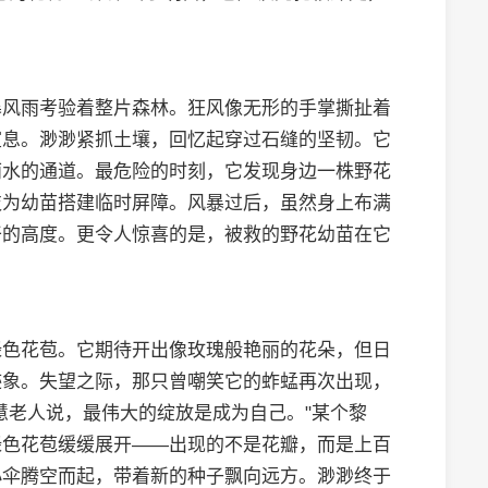
暴风雨考验着整片森林。狂风像无形的手掌撕扯着
窒息。渺渺紧抓土壤，回忆起穿过石缝的坚韧。它
雨水的通道。最危险的时刻，它发现身边一株野花
枝为幼苗搭建临时屏障。风暴过后，虽然身上布满
干的高度。更令人惊喜的是，被救的野花幼苗在它
绿色花苞。它期待开出像玫瑰般艳丽的花朵，但日
迹象。失望之际，那只曾嘲笑它的蚱蜢再次出现，
慧老人说，最伟大的绽放是成为自己。"某个黎
绿色花苞缓缓展开——出现的不是花瓣，而是上百
小伞腾空而起，带着新的种子飘向远方。渺渺终于