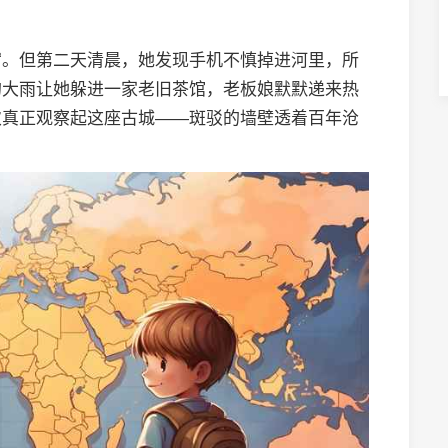
宿。但第二天清晨，她发现手机不慎掉进河里，所
的大雨让她躲进一家老旧茶馆，老板娘默默递来热
次真正观察起这座古城——斑驳的墙壁透着百年沧