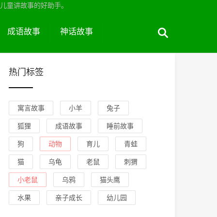
儿童讲故事的好助手。
成语故事
神话故事
热门标签
寓言故事
小羊
兔子
狐狸
成语故事
睡前故事
狗
动物
育儿
青蛙
猫
乌龟
老鼠
刺猬
小老鼠
乌鸦
猫头鹰
水果
亲子成长
幼儿园