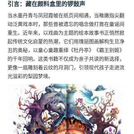
引言：藏在颜料盒里的锣鼓声
当水墨丹青与凤冠霞帔在纸页间相遇，当稚嫩指尖翻
动泛黄戏本时，那些曾被遗忘的唱念做打竟在童谣间
重生。近年来，以戏曲为主题的绘本故事书正悄然掀
起传统文化启蒙的热潮，它们用瑰丽图画解构生旦净
丑的奥秘，以童心童趣重绎《牡丹亭》《霸王别姬》
的千年回响。这类书籍不仅成为亲子共读的新选择，
更像一扇雕刻着云纹的月洞门，引领现代孩子走进流
光溢彩的梨园梦境。