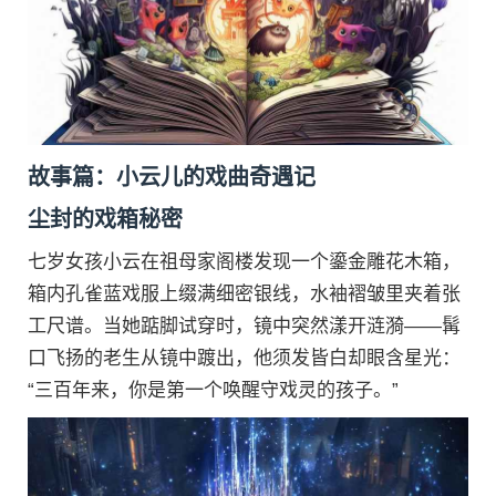
故事篇：小云儿的戏曲奇遇记
尘封的戏箱秘密
七岁女孩小云在祖母家阁楼发现一个鎏金雕花木箱，
箱内孔雀蓝戏服上缀满细密银线，水袖褶皱里夹着张
工尺谱。当她踮脚试穿时，镜中突然漾开涟漪——髯
口飞扬的老生从镜中踱出，他须发皆白却眼含星光：
“三百年来，你是第一个唤醒守戏灵的孩子。”