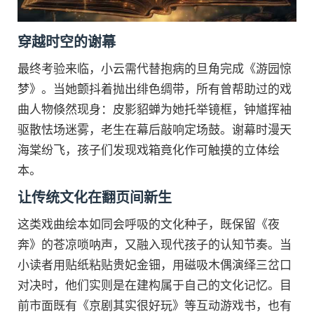
穿越时空的谢幕
最终考验来临，小云需代替抱病的旦角完成《游园惊
梦》。当她颤抖着抛出绯色绸带，所有曾帮助过的戏
曲人物倏然现身：皮影貂蝉为她托举镜框，钟馗挥袖
驱散怯场迷雾，老生在幕后敲响定场鼓。谢幕时漫天
海棠纷飞，孩子们发现戏箱竟化作可触摸的立体绘
本。
让传统文化在翻页间新生
这类戏曲绘本如同会呼吸的文化种子，既保留《夜
奔》的苍凉唢呐声，又融入现代孩子的认知节奏。当
小读者用贴纸粘贴贵妃金钿，用磁吸木偶演绎三岔口
对决时，他们实则是在建构属于自己的文化记忆。目
前市面既有《京剧其实很好玩》等互动游戏书，也有