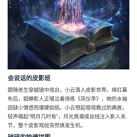
会说话的皮影班
跟随老生穿越镜中戏台，小云落入皮影世界。绛红幕
布后，貂蝉影人正啜泣着排练《凤仪亭》，她的水袖
因缺少情感而僵硬如纸。小云想起祖母教过的典故，
轻声唱起“明月几时有”，月光竟凝成丝线注入影人关
节，整个皮影戏班突然焕发生机。