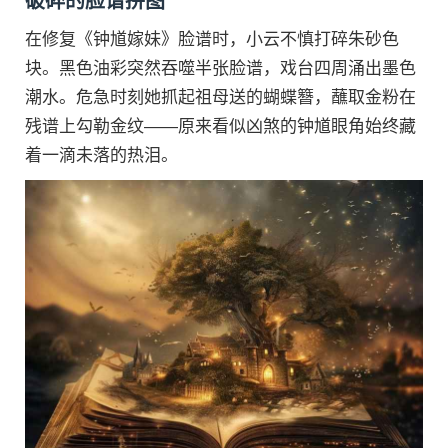
破碎的脸谱拼图
在修复《钟馗嫁妹》脸谱时，小云不慎打碎朱砂色
块。黑色油彩突然吞噬半张脸谱，戏台四周涌出墨色
潮水。危急时刻她抓起祖母送的蝴蝶簪，蘸取金粉在
残谱上勾勒金纹——原来看似凶煞的钟馗眼角始终藏
着一滴未落的热泪。