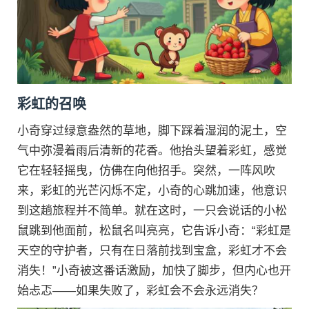
彩虹的召唤
小奇穿过绿意盎然的草地，脚下踩着湿润的泥土，空
气中弥漫着雨后清新的花香。他抬头望着彩虹，感觉
它在轻轻摇曳，仿佛在向他招手。突然，一阵风吹
来，彩虹的光芒闪烁不定，小奇的心跳加速，他意识
到这趟旅程并不简单。就在这时，一只会说话的小松
鼠跳到他面前，松鼠名叫亮亮，它告诉小奇：“彩虹是
天空的守护者，只有在日落前找到宝盒，彩虹才不会
消失！”小奇被这番话激励，加快了脚步，但内心也开
始忐忑——如果失败了，彩虹会不会永远消失？