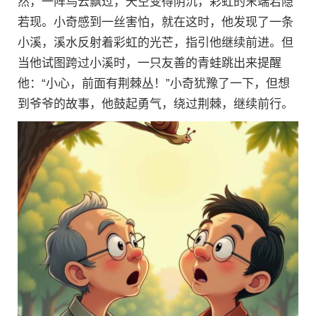
然，一阵乌云飘过，天空变得阴沉，彩虹的末端若隐
若现。小奇感到一丝害怕，就在这时，他发现了一条
小溪，溪水反射着彩虹的光芒，指引他继续前进。但
当他试图跨过小溪时，一只友善的青蛙跳出来提醒
他：“小心，前面有荆棘丛！”小奇犹豫了一下，但想
到爷爷的故事，他鼓起勇气，绕过荆棘，继续前行。