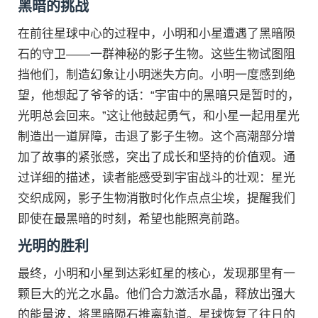
黑暗的挑战
在前往星球中心的过程中，小明和小星遭遇了黑暗陨
石的守卫——一群神秘的影子生物。这些生物试图阻
挡他们，制造幻象让小明迷失方向。小明一度感到绝
望，他想起了爷爷的话：“宇宙中的黑暗只是暂时的，
光明总会回来。”这让他鼓起勇气，和小星一起用星光
制造出一道屏障，击退了影子生物。这个高潮部分增
加了故事的紧张感，突出了成长和坚持的价值观。通
过详细的描述，读者能感受到宇宙战斗的壮观：星光
交织成网，影子生物消散时化作点点尘埃，提醒我们
即使在最黑暗的时刻，希望也能照亮前路。
光明的胜利
最终，小明和小星到达彩虹星的核心，发现那里有一
颗巨大的光之水晶。他们合力激活水晶，释放出强大
的能量波，将黑暗陨石推离轨道。星球恢复了往日的