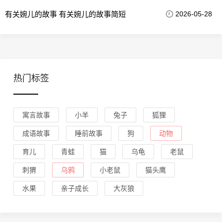
有关婉儿的故事 有关婉儿的故事简短
2026-05-28
热门标签
寓言故事
小羊
兔子
狐狸
成语故事
睡前故事
狗
动物
育儿
青蛙
猫
乌龟
老鼠
刺猬
乌鸦
小老鼠
猫头鹰
水果
亲子成长
大灰狼