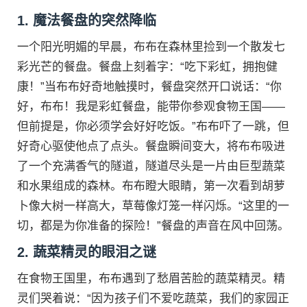
1. 魔法餐盘的突然降临
一个阳光明媚的早晨，布布在森林里捡到一个散发七
彩光芒的餐盘。餐盘上刻着字：“吃下彩虹，拥抱健
康！”当布布好奇地触摸时，餐盘突然开口说话：“你
好，布布！我是彩虹餐盘，能带你参观食物王国——
但前提是，你必须学会好好吃饭。”布布吓了一跳，但
好奇心驱使他点了点头。餐盘瞬间变大，将布布吸进
了一个充满香气的隧道，隧道尽头是一片由巨型蔬菜
和水果组成的森林。布布瞪大眼睛，第一次看到胡萝
卜像大树一样高大，草莓像灯笼一样闪烁。“这里的一
切，都是为你准备的探险！”餐盘的声音在风中回荡。
2. 蔬菜精灵的眼泪之谜
在食物王国里，布布遇到了愁眉苦脸的蔬菜精灵。精
灵们哭着说：“因为孩子们不爱吃蔬菜，我们的家园正