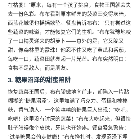
在枯萎！”原来，每有一个孩子挑食，食物王国就会失
去一份色彩。布布看到原本鲜亮的菠菜田变得灰暗，
西蓝花城堡也摇摇欲坠。餐盘告诉布布：“只有尝过这
些蔬菜的味道，才能恢复它们的生机。”布布犹豫地咬
了一口精灵递来的胡萝卜——意外的是，它又脆又
甜，像森林里的露珠！他忍不住又吃了黄瓜和番茄，
每吃一口，蔬菜田就亮起一片光芒。布布突然明白：
食物不是敌人，而是朋友。
3. 糖果沼泽的甜蜜陷阱
恢复蔬菜王国后，布布骄傲地向前走，却陷入一片黏
糊糊的“糖果沼泽”。这里堆满了巧克力、蛋糕和棒棒
糖，香气诱人。一个笑嘻嘻的糖果巨人出现：“吃吧，
吃吧！这里没有讨厌的蔬菜！”布布大吃起来，但很快
肚子胀得像个皮球，牙齿也开始疼。餐盘紧急警告：
“过量糖果会偷走健康！”布布挣扎时，发现沼泽下埋