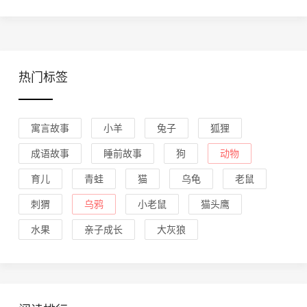
热门标签
寓言故事
小羊
兔子
狐狸
成语故事
睡前故事
狗
动物
育儿
青蛙
猫
乌龟
老鼠
刺猬
乌鸦
小老鼠
猫头鹰
水果
亲子成长
大灰狼