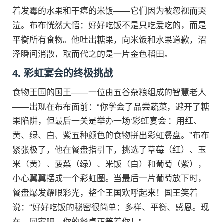
着发霉的水果和干瘪的米饭——它们因为被忽视而哭
泣。布布恍然大悟：好好吃饭不是只吃爱吃的，而是
平衡所有食物。他吐出糖果，向米饭和水果道歉，沼
泽瞬间消散，取而代之的是一片金色稻田。
4. 彩虹宴会的终极挑战
食物王国的国王——一位由五谷杂粮组成的智慧老人
——出现在布布面前：“你学会了品尝蔬菜，避开了糖
果陷阱，但最后一关是举办一场‘彩虹宴会’：用红、
黄、绿、白、紫五种颜色的食物拼出彩虹餐盘。”布布
紧张极了，他在餐盘指引下，挑选了草莓（红）、玉
米（黄）、菠菜（绿）、米饭（白）和葡萄（紫），
小心翼翼摆成一个彩虹圈。当最后一片葡萄放下时，
餐盘爆发耀眼彩光，整个王国欢呼起来！国王笑着
说：“好好吃饭的秘密很简单：多样、平衡、感恩。现
在，回家吧，你的餐桌正等着你！”